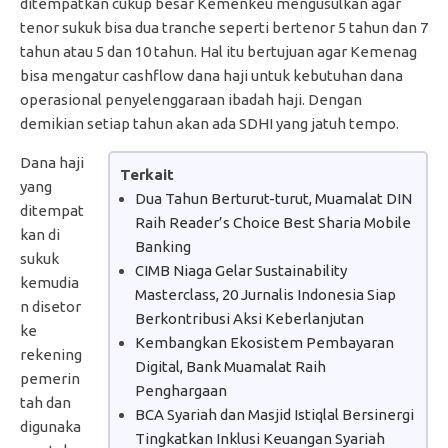
ditempatkan cukup besar Kemenkeu mengusulkan agar
tenor sukuk bisa dua tranche seperti bertenor 5 tahun dan 7
tahun atau 5 dan 10 tahun. Hal itu bertujuan agar Kemenag
bisa mengatur cashflow dana haji untuk kebutuhan dana
operasional penyelenggaraan ibadah haji. Dengan
demikian setiap tahun akan ada SDHI yang jatuh tempo.
Dana haji
Terkait
yang
Dua Tahun Berturut-turut, Muamalat DIN
ditempat
Raih Reader’s Choice Best Sharia Mobile
kan di
Banking
sukuk
CIMB Niaga Gelar Sustainability
kemudia
Masterclass, 20 Jurnalis Indonesia Siap
n disetor
Berkontribusi Aksi Keberlanjutan
ke
Kembangkan Ekosistem Pembayaran
rekening
Digital, Bank Muamalat Raih
pemerin
Penghargaan
tah dan
BCA Syariah dan Masjid Istiqlal Bersinergi
digunaka
Tingkatkan Inklusi Keuangan Syariah