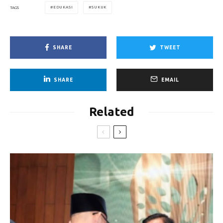
EDUKASI
SUKUK
TAGS
SHARE
TWEET
SHARE
EMAIL
Related