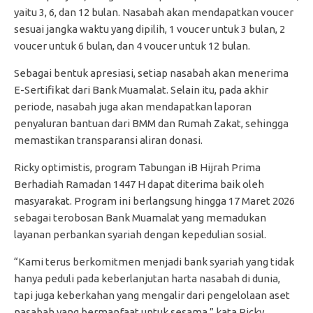
yaitu 3, 6, dan 12 bulan. Nasabah akan mendapatkan voucer
sesuai jangka waktu yang dipilih, 1 voucer untuk 3 bulan, 2
voucer untuk 6 bulan, dan 4 voucer untuk 12 bulan.
Sebagai bentuk apresiasi, setiap nasabah akan menerima
E-Sertifikat dari Bank Muamalat. Selain itu, pada akhir
periode, nasabah juga akan mendapatkan laporan
penyaluran bantuan dari BMM dan Rumah Zakat, sehingga
memastikan transparansi aliran donasi.
Ricky optimistis, program Tabungan iB Hijrah Prima
Berhadiah Ramadan 1447 H dapat diterima baik oleh
masyarakat. Program ini berlangsung hingga 17 Maret 2026
sebagai terobosan Bank Muamalat yang memadukan
layanan perbankan syariah dengan kepedulian sosial.
“Kami terus berkomitmen menjadi bank syariah yang tidak
hanya peduli pada keberlanjutan harta nasabah di dunia,
tapi juga keberkahan yang mengalir dari pengelolaan aset
nasabah yang bermanfaat untuk sesama,” kata Ricky.