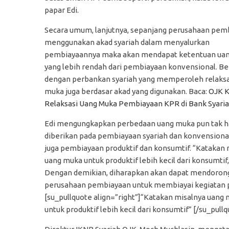
papar Edi.
Secara umum, lanjutnya, sepanjang perusahaan pem
menggunakan akad syariah dalam menyalurkan
pembiayaannya maka akan mendapat ketentuan ua
yang lebih rendah dari pembiayaan konvensional. B
dengan perbankan syariah yang memperoleh relaksa
muka juga berdasar akad yang digunakan. Baca:
OJK K
Relaksasi Uang Muka Pembiayaan KPR di Bank Syari
Edi mengungkapkan perbedaan uang muka pun tak 
diberikan pada pembiayaan syariah dan konvensiona
juga pembiayaan produktif dan konsumtif. “Katakan 
uang muka untuk produktif lebih kecil dari konsumtif,”
Dengan demikian, diharapkan akan dapat mendoron
perusahaan pembiayaan untuk membiayai kegiatan p
[su_pullquote align=”right”]“Katakan misalnya uang
untuk produktif lebih kecil dari konsumtif” [/su_pull