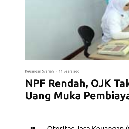
Keuangan Syariah
·
11 years ago
NPF Rendah, OJK Tak
Uang Muka Pembiaya
Otoritas Jasa Keuangan 