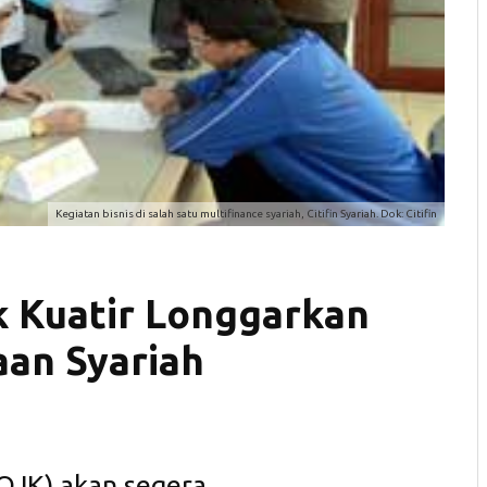
Kegiatan bisnis di salah satu multifinance syariah, Citifin Syariah. Dok: Citifin
 Kuatir Longgarkan
an Syariah
(OJK) akan segera