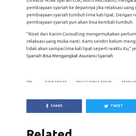
Direktur IKNB Syariah OJK, Moch Muchlasin, menga
pembiayaan syariah ke depannya jika relaksasi uang
pembiayaan syariah tumbuh lima kali lipat. Dengan r
pembiayaan syariah pun akan bisa kembali tumbuh.
“Riset dari Karim Consulting mengemukakan pertumbu
relaksasi uang muka nanti. Kami sendiri belum mengh
tidak akan sampai lima kali lipat seperti waktu itu,” j
Syariah Bisa Mengangkat Asuransi Syariah
IKNB SYARIAH
MULTIFINANCE SYARIAH
REGULAS
TAGS
SHARE
TWEET
Related