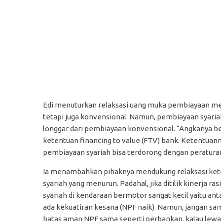
Edi menuturkan relaksasi uang muka pembiayaan me
tetapi juga konvensional. Namun, pembiayaan syariah
longgar dari pembiayaan konvensional. “Angkanya bel
ketentuan financing to value (FTV) bank. Ketentuann
pembiayaan syariah bisa terdorong dengan peraturan u
Ia menambahkan pihaknya mendukung relaksasi ket
syariah yang menurun. Padahal, jika ditilik kinerja
syariah di kendaraan bermotor sangat kecil yaitu ant
ada kekuatiran kesana (NPF naik). Namun, jangan sam
batas aman NPF sama seperti perbankan, kalau lew