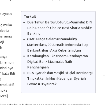
biayaan
Terkait
Dua Tahun Berturut-turut, Muamalat DIN
ng muka
Raih Reader’s Choice Best Sharia Mobile
erbeda
Banking
si uang
CIMB Niaga Gelar Sustainability
aji
Masterclass, 20 Jurnalis Indonesia Siap
ah
Berkontribusi Aksi Keberlanjutan
Kembangkan Ekosistem Pembayaran
hanya
Digital, Bank Muamalat Raih
l, namun
Penghargaan
misalnya
BCA Syariah dan Masjid Istiqlal Bersinergi
 kata Edi.
Tingkatkan Inklusi Keuangan Syariah
g
Lewat #BSyaInfak
roduktif.
 muka
quote]