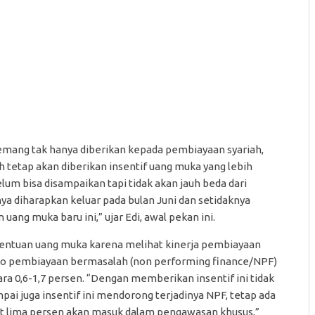
mang tak hanya diberikan kepada pembiayaan syariah,
 tetap akan diberikan insentif uang muka yang lebih
um bisa disampaikan tapi tidak akan jauh beda dari
ya diharapkan keluar pada bulan Juni dan setidaknya
ang muka baru ini,” ujar Edi, awal pekan ini.
entuan uang muka karena melihat kinerja pembiayaan
 rasio pembiayaan bermasalah (non performing finance/NPF)
ara 0,6-1,7 persen. “Dengan memberikan insentif ini tidak
pai juga insentif ini mendorong terjadinya NPF, tetap ada
at lima persen akan masuk dalam pengawasan khusus,”