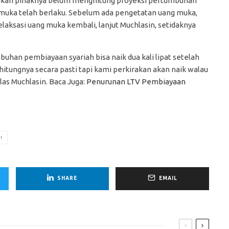
takan pihaknya belum menghitung proyeksi pertumbuhan
 muka telah berlaku. Sebelum ada pengetatan uang muka,
elaksasi uang muka kembali, lanjut Muchlasin, setidaknya
han pembiayaan syariah bisa naik dua kali lipat setelah
itungnya secara pasti tapi kami perkirakan akan naik walau
elas Muchlasin. Baca Juga:
Penurunan LTV Pembiayaan
I
SHARE
EMAIL