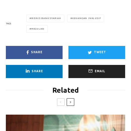
BISNIS BANK SYARIAH
KEUANGAN INKLUSIF
TAGS
REGULASI
SHARE
TWEET
SHARE
EMAIL
Related