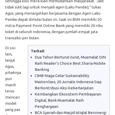
sehingga kios mitra kian memudahkan masyarakat. “Jadi
tidak sulit lagi untuk menjadi agen (Laku Pandai),” tukas
Agus, yang menargetkan kerjasama dengan Agen Laku
Pandai dapat dimulai bulan ini. Saat ini BSM memiliki 20
mitra Payment Point Online Bank yang memiliki 20 ribu
loket di seluruh Indonesia, dengan jumlah empat juta
transaksi per bulan.
Di sisi
Terkait
lain,
Dua Tahun Berturut-turut, Muamalat DIN
lanjut
Raih Reader’s Choice Best Sharia Mobile
Agus,
Banking
pihaknya
CIMB Niaga Gelar Sustainability
pun
Masterclass, 20 Jurnalis Indonesia Siap
masih
Berkontribusi Aksi Keberlanjutan
terus
Kembangkan Ekosistem Pembayaran
mencari
Digital, Bank Muamalat Raih
model
Penghargaan
yang pas
BCA Syariah dan Masjid Istiqlal Bersinergi