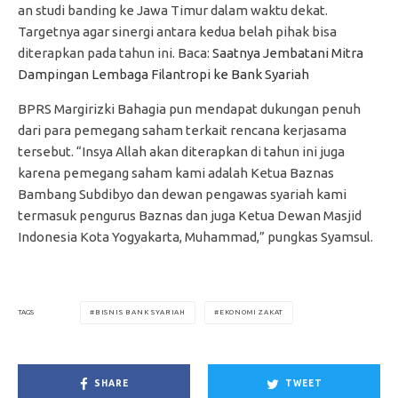
an studi banding ke Jawa Timur dalam waktu dekat.
Targetnya agar sinergi antara kedua belah pihak bisa
diterapkan pada tahun ini. Baca:
Saatnya Jembatani Mitra
Dampingan Lembaga Filantropi ke Bank Syariah
BPRS Margirizki Bahagia pun mendapat dukungan penuh
dari para pemegang saham terkait rencana kerjasama
tersebut. “Insya Allah akan diterapkan di tahun ini juga
karena pemegang saham kami adalah Ketua Baznas
Bambang Subdibyo dan dewan pengawas syariah kami
termasuk pengurus Baznas dan juga Ketua Dewan Masjid
Indonesia Kota Yogyakarta, Muhammad,” pungkas Syamsul.
BISNIS BANK SYARIAH
EKONOMI ZAKAT
TAGS
SHARE
TWEET