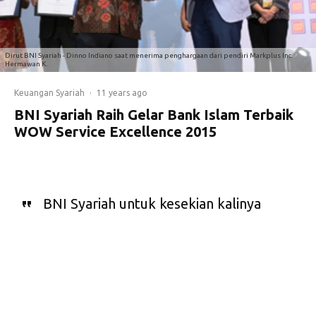
Dirut BNI Syariah - Dinno Indiano saat menerima penghargaan dari pendiri Markplus Inc.
Hermawan K.
Keuangan Syariah
·
11 years ago
BNI Syariah Raih Gelar Bank Islam Terbaik
WOW Service Excellence 2015
BNI Syariah untuk kesekian kalinya
kembali meraih penghargaan
bergengsi di tahun 2015 ini.
K
ali ini BNI Syariah
memperoleh The