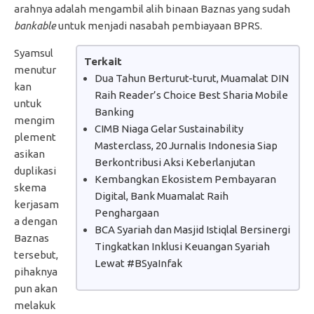
arahnya adalah mengambil alih binaan Baznas yang sudah
bankable
untuk menjadi nasabah pembiayaan BPRS.
Syamsul
Terkait
menutur
Dua Tahun Berturut-turut, Muamalat DIN
kan
Raih Reader’s Choice Best Sharia Mobile
untuk
Banking
mengim
CIMB Niaga Gelar Sustainability
plement
Masterclass, 20 Jurnalis Indonesia Siap
asikan
Berkontribusi Aksi Keberlanjutan
duplikasi
Kembangkan Ekosistem Pembayaran
skema
Digital, Bank Muamalat Raih
kerjasam
Penghargaan
a dengan
BCA Syariah dan Masjid Istiqlal Bersinergi
Baznas
Tingkatkan Inklusi Keuangan Syariah
tersebut,
Lewat #BSyaInfak
pihaknya
pun akan
melakuk