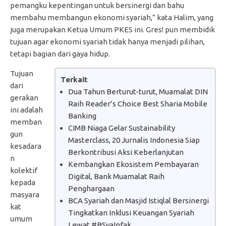
pemangku kepentingan untuk bersinergi dan bahu
membahu membangun ekonomi syariah,” kata Halim, yang
juga merupakan Ketua Umum PKES ini. Gres! pun membidik
tujuan agar ekonomi syariah tidak hanya menjadi pilihan,
tetapi bagian dari gaya hidup.
Tujuan
Terkait
dari
Dua Tahun Berturut-turut, Muamalat DIN
gerakan
Raih Reader’s Choice Best Sharia Mobile
ini adalah
Banking
memban
CIMB Niaga Gelar Sustainability
gun
Masterclass, 20 Jurnalis Indonesia Siap
kesadara
Berkontribusi Aksi Keberlanjutan
n
Kembangkan Ekosistem Pembayaran
kolektif
Digital, Bank Muamalat Raih
kepada
Penghargaan
masyara
BCA Syariah dan Masjid Istiqlal Bersinergi
kat
Tingkatkan Inklusi Keuangan Syariah
umum
Lewat #BSyaInfak