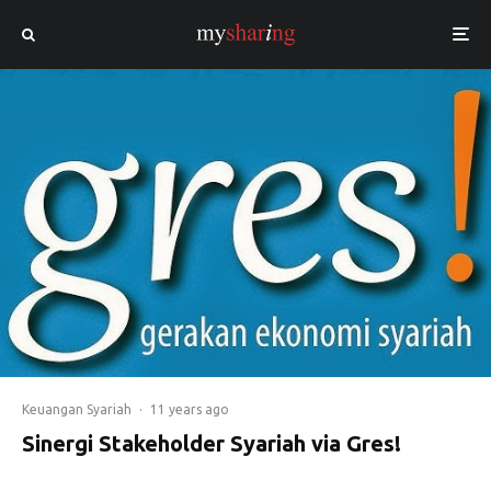
Keuangan Syariah
·
11 years ago
Sinergi Stakeholder Syariah via Gres!