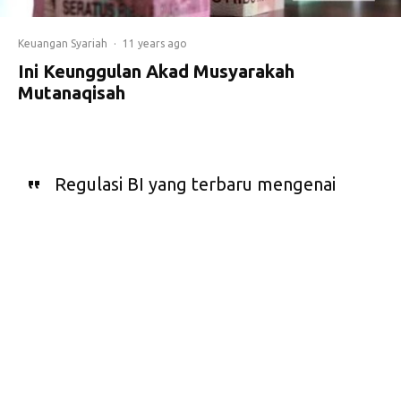
Keuangan Syariah
·
11 years ago
Ini Keunggulan Akad Musyarakah
Mutanaqisah
Regulasi BI yang terbaru mengenai
uang muka pembiayaan properti
kian melonggarkan penyaluran
pembiayaan dengan akad
musyarakah mutanaqisah. Ada
beberapa keunggulan dari akad ini.
Apa saja?