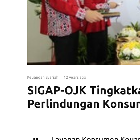
Keuangan Syariah
·
12 years ago
SIGAP-OJK Tingkatk
Perlindungan Kons
Layanan Konsumen Keuang