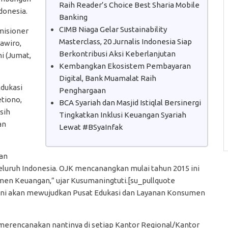
Raih Reader’s Choice Best Sharia Mobile
donesia.
Banking
CIMB Niaga Gelar Sustainability
misioner
Masterclass, 20 Jurnalis Indonesia Siap
awiro,
Berkontribusi Aksi Keberlanjutan
i (Jumat,
Kembangkan Ekosistem Pembayaran
Digital, Bank Muamalat Raih
dukasi
Penghargaan
tiono,
BCA Syariah dan Masjid Istiqlal Bersinergi
sih
Tingkatkan Inklusi Keuangan Syariah
an
Lewat #BSyaInfak
an
luruh Indonesia. OJK mencanangkan mulai tahun 2015 ini
en Keuangan,” ujar Kusumaningtuti.[su_pullquote
 ini akan mewujudkan Pusat Edukasi dan Layanan Konsumen
merencanakan nantinya di setiap Kantor Regional/Kantor