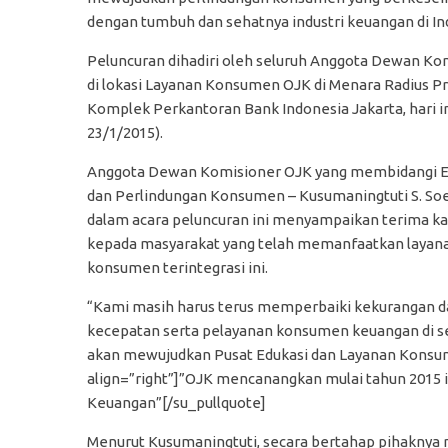
dengan tumbuh dan sehatnya industri keuangan di In
Peluncuran dihadiri oleh seluruh Anggota Dewan Ko
di lokasi Layanan Konsumen OJK di Menara Radius Pr
Komplek Perkantoran Bank Indonesia Jakarta, hari in
23/1/2015).
Anggota Dewan Komisioner OJK yang membidangi E
dan Perlindungan Konsumen – Kusumaningtuti S. Soe
dalam acara peluncuran ini menyampaikan terima ka
kepada masyarakat yang telah memanfaatkan layan
konsumen terintegrasi ini.
“Kami masih harus terus memperbaiki kekurangan d
kecepatan serta pelayanan konsumen keuangan di se
akan mewujudkan Pusat Edukasi dan Layanan Konsum
align=”right”]”OJK mencanangkan mulai tahun 2015
Keuangan”[/su_pullquote]
Menurut Kusumaningtuti, secara bertahap pihaknya 