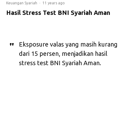
Keuangan Syariah
·
11 years ago
Hasil Stress Test BNI Syariah Aman
Eksposure valas yang masih kurang
dari 15 persen, menjadikan hasil
stress test BNI Syariah Aman.
Direktur BNI Syariah
Imam T Saptono
mengatakan, BNI Syariah
telah melakukan uji ketahanan atau stress test dengan
asumsi rupiah di level Rp 15.500 per dolar Amerika Serikat
(AS).
“Hasil stress test menunjukkan rasio kredit bermasalah