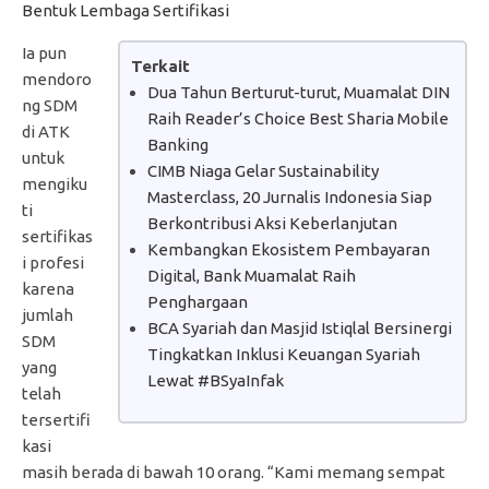
Bentuk Lembaga Sertifikasi
Ia pun
Terkait
mendoro
Dua Tahun Berturut-turut, Muamalat DIN
ng SDM
Raih Reader’s Choice Best Sharia Mobile
di ATK
Banking
untuk
CIMB Niaga Gelar Sustainability
mengiku
Masterclass, 20 Jurnalis Indonesia Siap
ti
Berkontribusi Aksi Keberlanjutan
sertifikas
Kembangkan Ekosistem Pembayaran
i profesi
Digital, Bank Muamalat Raih
karena
Penghargaan
jumlah
BCA Syariah dan Masjid Istiqlal Bersinergi
SDM
Tingkatkan Inklusi Keuangan Syariah
yang
Lewat #BSyaInfak
telah
tersertifi
kasi
masih berada di bawah 10 orang. “Kami memang sempat