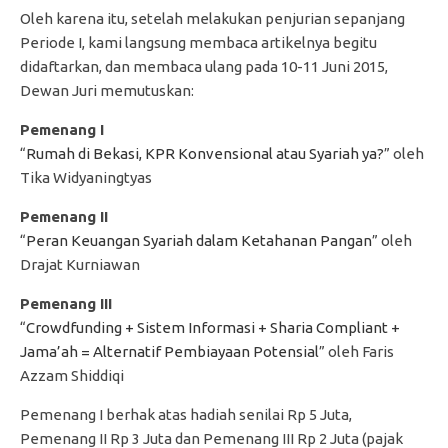
Oleh karena itu, setelah melakukan penjurian sepanjang
Periode I, kami langsung membaca artikelnya begitu
didaftarkan, dan membaca ulang pada 10-11 Juni 2015,
Dewan Juri memutuskan:
Pemenang I
“
Rumah di Bekasi, KPR Konvensional atau Syariah ya?
” oleh
Tika Widyaningtyas
Pemenang II
“
Peran Keuangan Syariah dalam Ketahanan Pangan
” oleh
Drajat Kurniawan
Pemenang III
“
Crowdfunding + Sistem Informasi + Sharia Compliant +
Jama’ah = Alternatif Pembiayaan Potensial
” oleh Faris
Azzam Shiddiqi
Pemenang I berhak atas hadiah senilai Rp 5 Juta,
Pemenang II Rp 3 Juta dan Pemenang III Rp 2 Juta (pajak