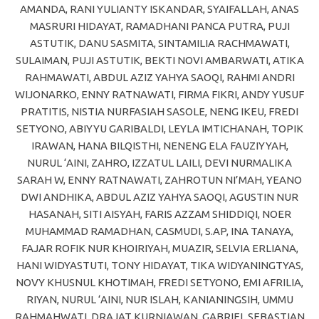
AMANDA, RANI YULIANTY ISKANDAR, SYAIFALLAH, ANAS
MASRURI HIDAYAT, RAMADHANI PANCA PUTRA, PUJI
ASTUTIK, DANU SASMITA, SINTAMILIA RACHMAWATI,
SULAIMAN, PUJI ASTUTIK, BEKTI NOVI AMBARWATI, ATIKA
RAHMAWATI, ABDUL AZIZ YAHYA SAOQI, RAHMI ANDRI
WIJONARKO, ENNY RATNAWATI, FIRMA FIKRI, ANDY YUSUF
PRATITIS, NISTIA NURFASIAH SASOLE, NENG IKEU, FREDI
SETYONO, ABIYYU GARIBALDI, LEYLA IMTICHANAH, TOPIK
IRAWAN, HANA BILQISTHI, NENENG ELA FAUZIYYAH,
NURUL ‘AINI, ZAHRO, IZZATUL LAILI, DEVI NURMALIKA
SARAH W, ENNY RATNAWATI, ZAHROTUN NI’MAH, YEANO
DWI ANDHIKA, ABDUL AZIZ YAHYA SAOQI, AGUSTIN NUR
HASANAH, SITI AISYAH, FARIS AZZAM SHIDDIQI, NOER
MUHAMMAD RAMADHAN, CASMUDI, S.AP, INA TANAYA,
FAJAR ROFIK NUR KHOIRIYAH, MUAZIR, SELVIA ERLIANA,
HANI WIDYASTUTI, TONY HIDAYAT, TIKA WIDYANINGTYAS,
NOVY KHUSNUL KHOTIMAH, FREDI SETYONO, EMI AFRILIA,
RIYAN, NURUL ‘AINI, NUR ISLAH, KANIANINGSIH, UMMU
RAHMAHWATI, DRAJAT KURNIAWAN, GABRIEL SEBASTIAN