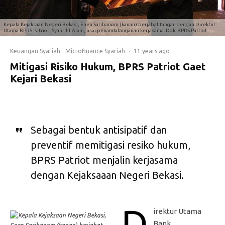
Kepala Kejaksaan Negeri Bekasi, Enen Saribanom (kanan) berjabat tangan dengan Direktur
Utama BPRS Patriot, Syahril T Alam, usai penandatanganan kerjasama. Dok: BPRS Patriot
Keuangan Syariah
Microfinance Syariah
·
11 years ago
Mitigasi Risiko Hukum, BPRS Patriot Gaet
Kejari Bekasi
Sebagai bentuk antisipatif dan
preventif memitigasi resiko hukum,
BPRS Patriot menjalin kerjasama
dengan Kejaksaaan Negeri Bekasi.
D
irektur Utama
Bank