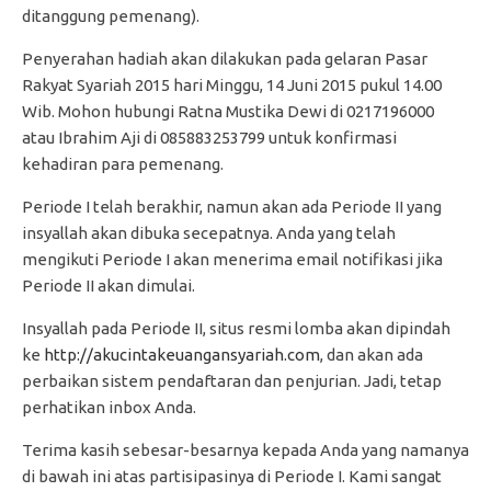
ditanggung pemenang).
Penyerahan hadiah akan dilakukan pada gelaran Pasar
Rakyat Syariah 2015 hari Minggu, 14 Juni 2015 pukul 14.00
Wib. Mohon hubungi Ratna Mustika Dewi di 0217196000
atau Ibrahim Aji di 085883253799 untuk konfirmasi
kehadiran para pemenang.
Periode I telah berakhir, namun akan ada Periode II yang
insyallah akan dibuka secepatnya. Anda yang telah
mengikuti Periode I akan menerima email notifikasi jika
Periode II akan dimulai.
Insyallah pada Periode II, situs resmi lomba akan dipindah
ke
http://akucintakeuangansyariah.com
, dan akan ada
perbaikan sistem pendaftaran dan penjurian. Jadi, tetap
perhatikan inbox Anda.
Terima kasih sebesar-besarnya kepada Anda yang namanya
di bawah ini atas partisipasinya di Periode I. Kami sangat