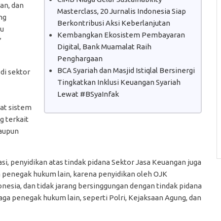
ran, dan
Masterclass, 20 Jurnalis Indonesia Siap
ng
Berkontribusi Aksi Keberlanjutan
pu
Kembangkan Ekosistem Pembayaran
”
Digital, Bank Muamalat Raih
Penghargaan
BCA Syariah dan Masjid Istiqlal Bersinergi
di sektor
Tingkatkan Inklusi Keuangan Syariah
Lewat #BSyaInfak
at sistem
g terkait
maupun
si, penyidikan atas tindak pidana Sektor Jasa Keuangan juga
 penegak hukum lain, karena penyidikan oleh OJK
onesia, dan tidak jarang bersinggungan dengan tindak pidana
penegak hukum lain, seperti Polri, Kejaksaan Agung, dan