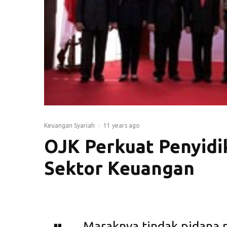
Keuangan Syariah
·
11 years ago
OJK Perkuat Penyidi
Sektor Keuangan
Maraknya tindak pidana p