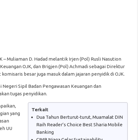
 Muliaman D. Hadad melantik Irjen (Pol) Rusli Nasution
Keuangan OJK, dan Brigjen (Pol) Achmadi sebagai Direktur
at komisaris besar juga masuk dalam jajaran penyidik di OJK.
ai Negeri Sipil Badan Pengawasan Keuangan dan
kan tugas penyidikan.
paikan,
Terkait
gian yang
Dua Tahun Berturut-turut, Muamalat DIN
wasan
Raih Reader’s Choice Best Sharia Mobile
leh UU
Banking
CIMB Niaga Gelar Sustainability