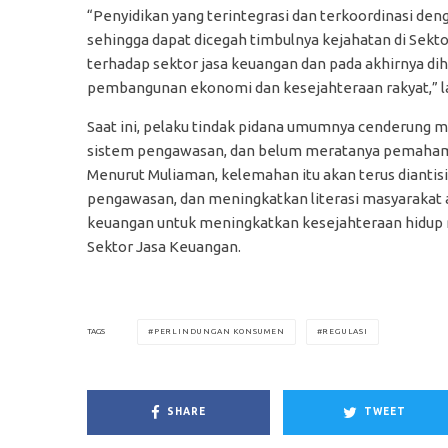
“Penyidikan yang terintegrasi dan terkoordinasi deng
sehingga dapat dicegah timbulnya kejahatan di Sek
terhadap sektor jasa keuangan dan pada akhirnya d
pembangunan ekonomi dan kesejahteraan rakyat,” l
Saat ini, pelaku tindak pidana umumnya cenderung 
sistem pengawasan, dan belum meratanya pemahaman
Menurut Muliaman, kelemahan itu akan terus diantisi
pengawasan, dan meningkatkan literasi masyaraka
keuangan untuk meningkatkan kesejahteraan hidup 
Sektor Jasa Keuangan.
PERLINDUNGAN KONSUMEN
REGULASI
TAGS
SHARE
TWEET