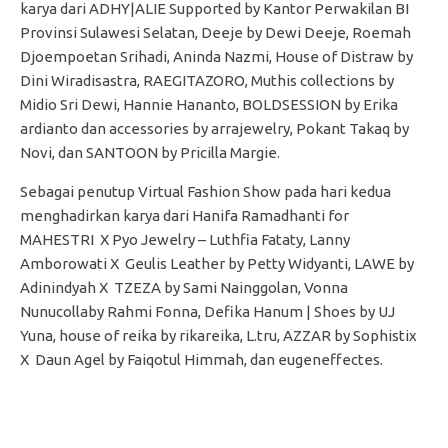
karya dari ADHY|ALIE Supported by Kantor Perwakilan BI
Provinsi Sulawesi Selatan, Deeje by Dewi Deeje, Roemah
Djoempoetan Srihadi, Aninda Nazmi, House of Distraw by
Dini Wiradisastra, RAEGITAZORO, Muthis collections by
Midio Sri Dewi, Hannie Hananto, BOLDSESSION by Erika
ardianto dan accessories by arrajewelry, Pokant Takaq by
Novi, dan SANTOON by Pricilla Margie.
Sebagai penutup Virtual Fashion Show pada hari kedua
menghadirkan karya dari Hanifa Ramadhanti for
MAHESTRI X Pyo Jewelry – Luthfia Fataty, Lanny
Amborowati X Geulis Leather by Petty Widyanti, LAWE by
Adinindyah X TZEZA by Sami Nainggolan, Vonna
Nunucollaby Rahmi Fonna, Defika Hanum | Shoes by UJ
Yuna, house of reika by rikareika, L.tru, AZZAR by Sophistix
X Daun Agel by Faiqotul Himmah, dan eugeneffectes.