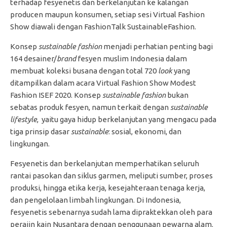
terhadap fesyenetis dan berkelanjutan ke kalangan
producen maupun konsumen, setiap sesi Virtual Fashion
Show diawali dengan FashionTalk SustainableFashion.
Konsep
sustainable fashion
menjadi perhatian penting bagi
164 desainer/
brand
fesyen muslim Indonesia dalam
membuat koleksi busana dengan total 720
look
yang
ditampilkan dalam acara Virtual Fashion Show Modest
Fashion ISEF 2020. Konsep
sustainable fashion
bukan
sebatas produk fesyen, namun terkait dengan
sustainable
lifestyle
, yaitu gaya hidup berkelanjutan yang mengacu pada
tiga prinsip dasar
sustainable
: sosial, ekonomi, dan
lingkungan.
Fesyenetis dan berkelanjutan memperhatikan seluruh
rantai pasokan dan siklus garmen, meliputi sumber, proses
produksi, hingga etika kerja, kesejahteraan tenaga kerja,
dan pengelolaan limbah lingkungan. Di Indonesia,
fesyenetis sebenarnya sudah lama dipraktekkan oleh para
perajin kain Nusantara dengan penggunaan pewarna alam.