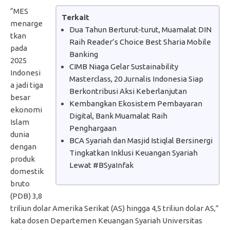
“MES
Terkait
menarge
Dua Tahun Berturut-turut, Muamalat DIN
tkan
Raih Reader’s Choice Best Sharia Mobile
pada
Banking
2025
CIMB Niaga Gelar Sustainability
Indonesi
Masterclass, 20 Jurnalis Indonesia Siap
a jadi tiga
Berkontribusi Aksi Keberlanjutan
besar
Kembangkan Ekosistem Pembayaran
ekonomi
Digital, Bank Muamalat Raih
Islam
Penghargaan
dunia
BCA Syariah dan Masjid Istiqlal Bersinergi
dengan
Tingkatkan Inklusi Keuangan Syariah
produk
Lewat #BSyaInfak
domestik
bruto
(PDB) 3,8
triliun dolar Amerika Serikat (AS) hingga 4,5 triliun dolar AS,”
kata dosen Departemen Keuangan Syariah Universitas