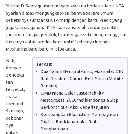
Yulizar D. Sanrego menanggapi wacana berlarut-larut KTA
Syariah diatas mengungkapkan, bahwa secara umum
sebetulnya substansi KTA mirip dengan kartu kredit yang
juga tanpa agunan. “KTA (konvensional) tentunya untuk
pinjaman jangka pendek, tapi dengan suku bunga tinggi, dan
biasanya untuk produk konsumtif,” jelasnya kepada
MySharing baru-baru ini di Jakarta.
Nah,
Terkait
dengan
Dua Tahun Berturut-turut, Muamalat DIN
pendeka
Raih Reader’s Choice Best Sharia Mobile
tan
Banking
tersebut,
CIMB Niaga Gelar Sustainability
maka
Masterclass, 20 Jurnalis Indonesia Siap
menurut
Berkontribusi Aksi Keberlanjutan
Sanrego,
Kembangkan Ekosistem Pembayaran
sebenar
Digital, Bank Muamalat Raih
nya
Penghargaan
untuk