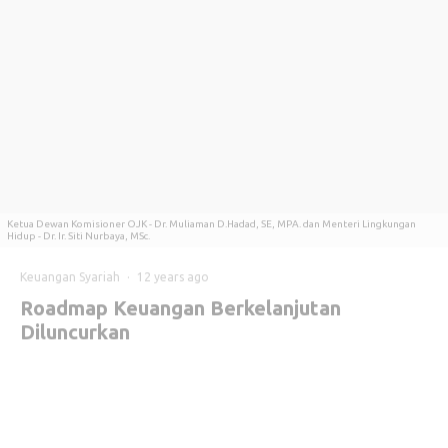
Ketua Dewan Komisioner OJK - Dr. Muliaman D.Hadad, SE, MPA. dan Menteri Lingkungan
Hidup - Dr. Ir. Siti Nurbaya, MSc.
Keuangan Syariah
·
12 years ago
Roadmap Keuangan Berkelanjutan
Diluncurkan
Otoritas Jasa Keuangan
(OJK)
bersama dengan Kementerian
Lingkungan Hidup dan Kehutanan
(KLHK) meluncurkan Arah Jalan