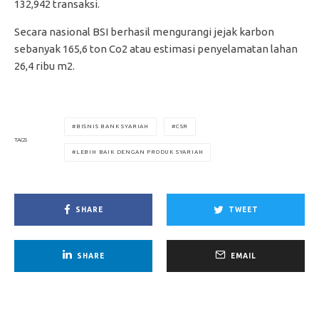
132,942 transaksi.
Secara nasional BSI berhasil mengurangi jejak karbon
sebanyak 165,6 ton Co2 atau estimasi penyelamatan lahan
26,4 ribu m2.
BISNIS BANK SYARIAH
CSR
TAGS
LEBIH BAIK DENGAN PRODUK SYARIAH
SHARE
TWEET
SHARE
EMAIL