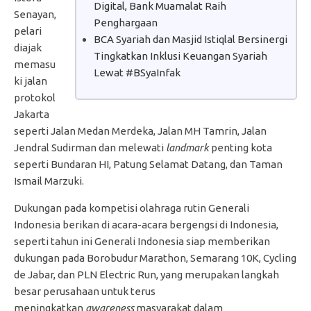
Digital, Bank Muamalat Raih
Senayan,
Penghargaan
pelari
BCA Syariah dan Masjid Istiqlal Bersinergi
diajak
Tingkatkan Inklusi Keuangan Syariah
memasu
Lewat #BSyaInfak
ki jalan
protokol
Jakarta
seperti Jalan Medan Merdeka, Jalan MH Tamrin, Jalan
Jendral Sudirman dan melewati
landmark
penting kota
seperti Bundaran HI, Patung Selamat Datang, dan Taman
Ismail Marzuki.
Dukungan pada kompetisi olahraga rutin Generali
Indonesia berikan di acara-acara bergengsi di Indonesia,
seperti tahun ini Generali Indonesia siap memberikan
dukungan pada Borobudur Marathon, Semarang 10K, Cycling
de Jabar, dan PLN Electric Run, yang merupakan langkah
besar perusahaan untuk terus
meningkatkan
awareness
masyarakat dalam