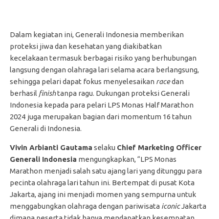
Dalam kegiatan ini, Generali Indonesia memberikan
proteksi jiwa dan kesehatan yang diakibatkan
kecelakaan
termasuk berbagai risiko yang berhubungan
langsung dengan olahraga lari selama acara berlangsung,
sehingga pelari dapat fokus menyelesaikan
race
dan
berhasil
finish
tanpa ragu.
Dukungan proteksi Generali
Indonesia kepada para pelari LPS Monas Half Marathon
2024
juga merupakan bagian dari momentum 16 tahun
Generali di Indonesia.
Vivin Arbianti Gautama
selaku
Chief Marketing Officer
Generali Indonesia
mengungkapkan, “LPS Monas
Marathon menjadi salah satu ajang lari yang ditunggu para
pecinta olahraga lari tahun ini. Bertempat di pusat Kota
Jakarta, ajang ini menjadi momen yang sempurna untuk
menggabungkan olahraga dengan pariwisata
iconic
Jakarta
dimana peserta tidak hanya mendapatkan kesempatan