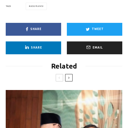
ASURANSI
TAGS
SHARE
TWEET
SHARE
EMAIL
Related