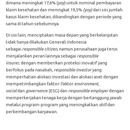
dimana meningkat 17,6% (
yoy
) untuk nominal pembayaran
klaim kesehatan dan meningkat 19,5%
(yoy)
dari sisi jumlah
kasus klaim kesehatan, dibandingkan dengan periode yang
sama di tahun sebelumnya.
Di sisi lain, menciptakan masa depan yang berkelanjutan
tidak hanya dilakukan Generali Indonesia
sebagai
responsible citizen
, namun perusahaan juga terus
menjalankan peran lainnya sebagai
responsible
insurer,
dengan memberikan proteksi inovatif yang
berfokus pada nasabah,
responsible investor
yang
memperhatian alokasi investasi dan alokasi aset dengan
mempetimbangkan faktor-faktor
environment,
social
dan
governanc
e (ESG) dan
responsible employer
dengan
memperkerjakan tenaga kerja dengan bertanggung jawab
melalui program-program yang meningkatkan
skill
dan
perkembangan karyawan.