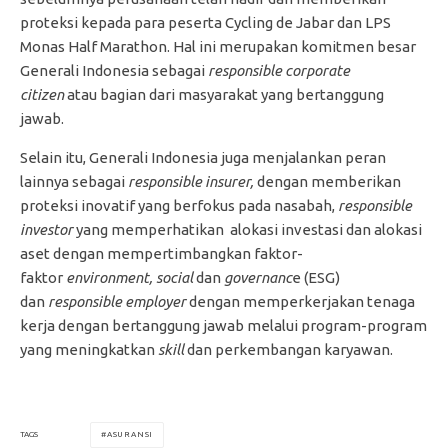
proteksi kepada para peserta Cycling de Jabar dan LPS
Monas Half Marathon. Hal ini merupakan komitmen besar
Generali Indonesia sebagai
responsible corporate
citizen
atau bagian dari masyarakat yang bertanggung
jawab.
Selain itu, Generali Indonesia juga menjalankan peran
lainnya sebagai
responsible insurer,
dengan memberikan
proteksi inovatif yang berfokus pada nasabah,
responsible
investor
yang memperhatikan alokasi investasi dan alokasi
aset dengan mempertimbangkan faktor-
faktor
environment, social
dan
governanc
e (ESG)
dan
responsible employer
dengan memperkerjakan tenaga
kerja dengan bertanggung jawab melalui program-program
yang meningkatkan
skill
dan perkembangan karyawan.
ASURANSI
TAGS