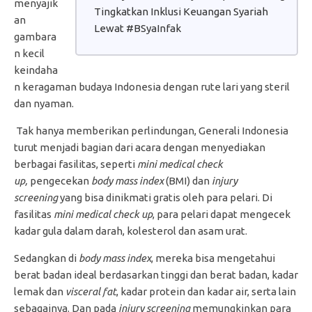
menyajik
Tingkatkan Inklusi Keuangan Syariah
an
Lewat #BSyaInfak
gambara
n kecil
keindaha
n keragaman budaya Indonesia dengan rute lari yang steril
dan nyaman.
Tak hanya memberikan perlindungan, Generali Indonesia
turut menjadi bagian dari acara dengan menyediakan
berbagai fasilitas, seperti
mini medical check
up,
pengecekan
body mass index
(BMI) dan
injury
screening
yang bisa dinikmati gratis oleh para pelari. Di
fasilitas
mini medical check up
, para pelari dapat mengecek
kadar gula dalam darah, kolesterol dan asam urat.
Sedangkan di
body mass index
, mereka bisa mengetahui
berat badan ideal berdasarkan tinggi dan berat badan, kadar
lemak dan
visceral fat
, kadar protein dan kadar air, serta lain
sebagainya. Dan pada
injury screening
memungkinkan para