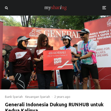
Bank Syariah
Keuangan Syariah
·
2 years ago
Generali Indonesia Dukung RUNHUB untuk
Kedua Kalinya