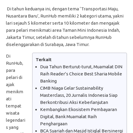
Di tahun keduanya ini, dengan tema ‘Transportasi Maju,
Nusantara Baru’, RunHub memiliki 2 kategori utama, yakni
lari sejauh 5 kilometer serta 10 kilometer dan mengajak
para pelari menikmati area Taman Mini Indonesia Indah,
Jakarta Timur, setelah di tahun sebelumnya RunHub
diselenggarakan di Surabaya, Jawa Timur.
Di
Terkait
RunHub,
Dua Tahun Berturut-turut, Muamalat DIN
para
Raih Reader’s Choice Best Sharia Mobile
pelari di
Banking
ajak
CIMB Niaga Gelar Sustainability
menikm
Masterclass, 20 Jurnalis Indonesia Siap
ati
Berkontribusi Aksi Keberlanjutan
tempat
Kembangkan Ekosistem Pembayaran
wisata
Digital, Bank Muamalat Raih
legendari
Penghargaan
s yang
BCA Syariah dan Masjid Istiqlal Bersinergi