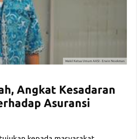
Wakil Ketua Umum AASI - Erwin Noekman
iah, Angkat Kesadaran
erhadap Asuransi
itujukan kepada masyarakat