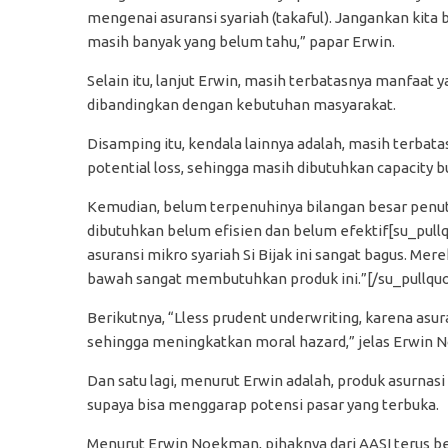
mengenai asuransi syariah (takaful). Jangankan kita b
masih banyak yang belum tahu,” papar Erwin.
Selain itu, lanjut Erwin, masih terbatasnya manfaat y
dibandingkan dengan kebutuhan masyarakat.
Disamping itu, kendala lainnya adalah, masih terbat
potential loss, sehingga masih dibutuhkan capacity bu
Kemudian, belum terpenuhinya bilangan besar penutu
dibutuhkan belum efisien dan belum efektif[su_pull
asuransi mikro syariah Si Bijak ini sangat bagus. Me
bawah sangat membutuhkan produk ini.”[/su_pullqu
Berikutnya, “Lless prudent underwriting, karena asur
sehingga meningkatkan moral hazard,” jelas Erwin
Dan satu lagi, menurut Erwin adalah, produk asurnasi
supaya bisa menggarap potensi pasar yang terbuka.
Menurut Erwin Noekman, pihaknya dari AASI terus be