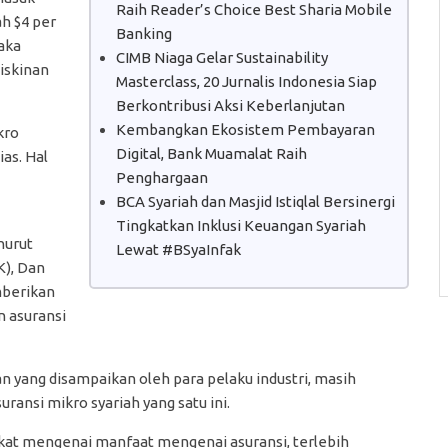
Raih Reader’s Choice Best Sharia Mobile
h $4 per
Banking
aka
CIMB Niaga Gelar Sustainability
iskinan
Masterclass, 20 Jurnalis Indonesia Siap
Berkontribusi Aksi Keberlanjutan
Kembangkan Ekosistem Pembayaran
kro
Digital, Bank Muamalat Raih
ias. Hal
Penghargaan
BCA Syariah dan Masjid Istiqlal Bersinergi
Tingkatkan Inklusi Keuangan Syariah
nurut
Lewat #BSyaInfak
K), Dan
mberikan
 asuransi
 yang disampaikan oleh para pelaku industri, masih
ansi mikro syariah yang satu ini.
t mengenai manfaat mengenai asuransi, terlebih