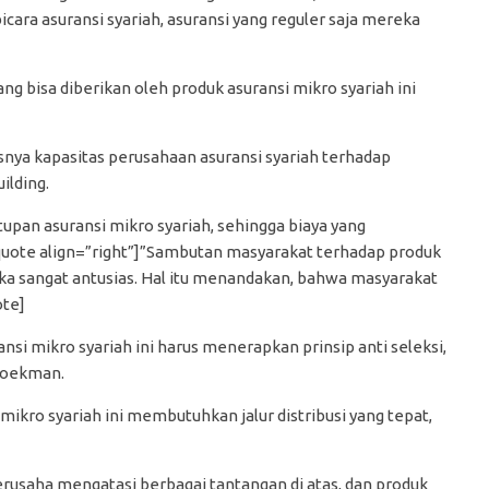
icara asuransi syariah, asuransi yang reguler saja mereka
ang bisa diberikan oleh produk asuransi mikro syariah ini
asnya kapasitas perusahaan asuransi syariah terhadap
ilding.
pan asuransi mikro syariah, sehingga biaya yang
quote align=”right”]”Sambutan masyarakat terhadap produk
reka sangat antusias. Hal itu menandakan, bahwa masyarakat
ote]
ansi mikro syariah ini harus menerapkan prinsip anti seleksi,
 Noekman.
 mikro syariah ini membutuhkan jalur distribusi yang tepat,
rusaha mengatasi berbagai tantangan di atas, dan produk