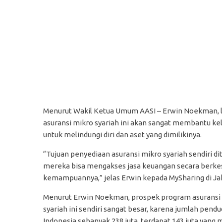
Menurut Wakil Ketua Umum AASI – Erwin Noekman, lat
asuransi mikro syariah ini akan sangat membantu k
untuk melindungi diri dan aset yang dimilikinya.
“Tujuan penyediaan asuransi mikro syariah sendiri 
mereka bisa mengakses jasa keuangan secara berk
kemampuannya,” jelas Erwin kepada MySharing di Jak
Menurut Erwin Noekman, prospek program asuransi
syariah ini sendiri sangat besar, karena jumlah pend
Indonesia sebanyak 238 juta, terdapat 143 juta yang