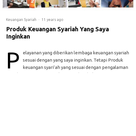
Keuangan Syariah
·
11 years ago
Produk Keuangan Syariah Yang Saya
Inginkan
P
elayanan yang diberikan lembaga keuangan syariah
sesuai dengan yang saya inginkan. Tetapi Produk
keuangan syari’ah yang sesuai dengan pengalaman
yang baru saja saya ceritakan tersebut, belum sesuai
dengan yang saya inginkan, karena Produk Syariah yang saya
Inginkan adalah produk pembiayaan yang tidak memiliki
jaminan Barang berharga. Baik itu dalam bentuk
pembiayaan Mudharabah,Musyarakah maupun Murabahah.
Oleh:
Saima Simamora
URL:
http://akucintakeuangansyariah.blogspot.com/2015/05/pro