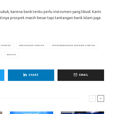
ukuk, karena bank tentu perlu instrumen yang likuid. Kami
ntinya prospek masih besar tapi tantangan bank Islam juga
 SYARIAH
KEUANGAN SYARIAH
PERKEMBANGAN EKONOMI SYARIAH
SUKUK
SHARE
EMAIL