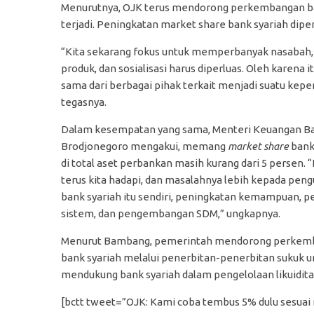
Menurutnya, OJK terus mendorong perkembangan ban
terjadi. Peningkatan market share bank syariah diper
“Kita sekarang fokus untuk memperbanyak nasabah, 
produk, dan sosialisasi harus diperluas. Oleh karena i
sama dari berbagai pihak terkait menjadi suatu keper
tegasnya.
Dalam kesempatan yang sama, Menteri Keuangan 
Brodjonegoro mengakui, memang
market share
bank
di total aset perbankan masih kurang dari 5 persen. “
terus kita hadapi, dan masalahnya lebih kepada pen
bank syariah itu sendiri, peningkatan kemampuan, p
sistem, dan pengembangan SDM,” ungkapnya.
Menurut Bambang, pemerintah mendorong perkem
bank syariah melalui penerbitan-penerbitan sukuk u
mendukung bank syariah dalam pengelolaan likuidita
[bctt tweet=”OJK: Kami coba tembus 5% dulu sesua