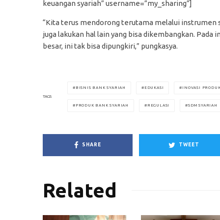
keuangan syariah” username=”my_sharing”]
“Kita terus mendorong terutama melalui instrumen s
juga lakukan hal lain yang bisa dikembangkan. Pada i
besar, ini tak bisa dipungkiri,” pungkasya.
BISNIS BANK SYARIAH
EDUKASI
INOVASI PRODUK
TAGS
PRODUK BANK SYARIAH
REGULASI
SDM SYARIAH
SHARE
TWEET
Related