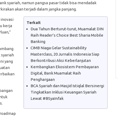
k syariah, namun pangsa pasar tidak bisa mendadak
kirakan akan terjadi dalam jangka panjang.
inovasi
Terkait
tu kerja
Dua Tahun Berturut-turut, Muamalat DIN
luan,”
Raih Reader’s Choice Best Sharia Mobile
Banking
CIMB Niaga Gelar Sustainability
Bambang
Masterclass, 20 Jurnalis Indonesia Siap
 syariah
Berkontribusi Aksi Keberlanjutan
Ini yang
Kembangkan Ekosistem Pembayaran
guatan
Digital, Bank Muamalat Raih
erbaikan
Penghargaan
BCA Syariah dan Masjid Istiqlal Bersinergi
bangan
Tingkatkan Inklusi Keuangan Syariah
ntuk
Lewat #BSyaInfak
s.
i roadmap