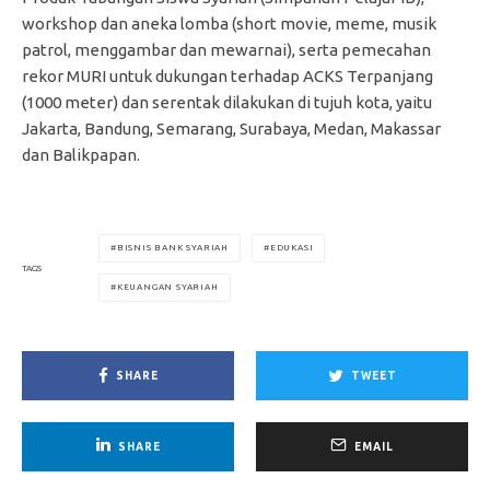
workshop dan aneka lomba (short movie, meme, musik
patrol, menggambar dan mewarnai), serta pemecahan
rekor MURI untuk dukungan terhadap ACKS Terpanjang
(1000 meter) dan serentak dilakukan di tujuh kota, yaitu
Jakarta, Bandung, Semarang, Surabaya, Medan, Makassar
dan Balikpapan.
BISNIS BANK SYARIAH
EDUKASI
TAGS
KEUANGAN SYARIAH
SHARE
TWEET
SHARE
EMAIL