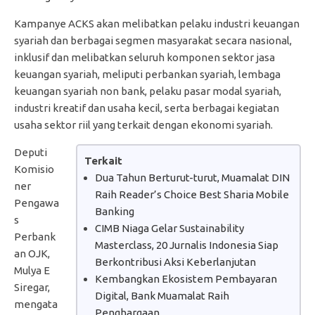
Kampanye ACKS akan melibatkan pelaku industri keuangan
syariah dan berbagai segmen masyarakat secara nasional,
inklusif dan melibatkan seluruh komponen sektor jasa
keuangan syariah, meliputi perbankan syariah, lembaga
keuangan syariah non bank, pelaku pasar modal syariah,
industri kreatif dan usaha kecil, serta berbagai kegiatan
usaha sektor riil yang terkait dengan ekonomi syariah.
Deputi
Terkait
Komisio
Dua Tahun Berturut-turut, Muamalat DIN
ner
Raih Reader’s Choice Best Sharia Mobile
Pengawa
Banking
s
CIMB Niaga Gelar Sustainability
Perbank
Masterclass, 20 Jurnalis Indonesia Siap
an OJK,
Berkontribusi Aksi Keberlanjutan
Mulya E
Kembangkan Ekosistem Pembayaran
Siregar,
Digital, Bank Muamalat Raih
mengata
Penghargaan