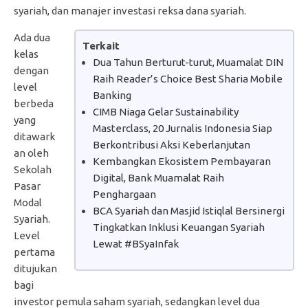
syariah, dan manajer investasi reksa dana syariah.
Ada dua
Terkait
kelas
Dua Tahun Berturut-turut, Muamalat DIN
dengan
Raih Reader’s Choice Best Sharia Mobile
level
Banking
berbeda
CIMB Niaga Gelar Sustainability
yang
Masterclass, 20 Jurnalis Indonesia Siap
ditawark
Berkontribusi Aksi Keberlanjutan
an oleh
Kembangkan Ekosistem Pembayaran
Sekolah
Digital, Bank Muamalat Raih
Pasar
Penghargaan
Modal
BCA Syariah dan Masjid Istiqlal Bersinergi
Syariah.
Tingkatkan Inklusi Keuangan Syariah
Level
Lewat #BSyaInfak
pertama
ditujukan
bagi
investor pemula saham syariah, sedangkan level dua