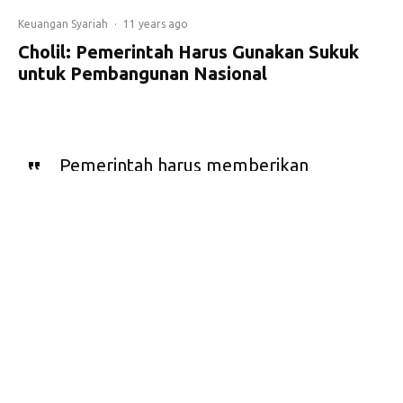
Keuangan Syariah
·
11 years ago
Cholil: Pemerintah Harus Gunakan Sukuk
untuk Pembangunan Nasional
Pemerintah harus memberikan
keberpihakan kepada industri
keuangan syariah, utamanya dengan
menyertakan sukuk untuk
pembangunan nasional.
K
etua Komisi
Dakwah Majelis
Ulama Indonesia
Ketua Komisi Dakwah MUI Cholil
(MUI) Cholil Nafis menilai