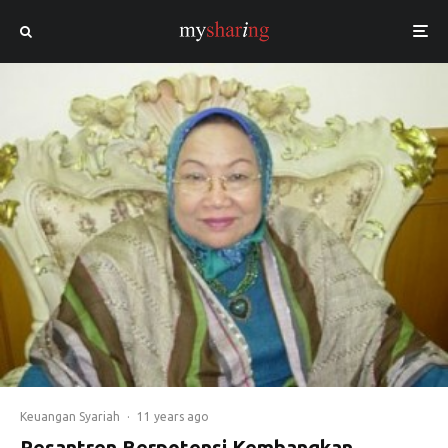
Keuangan Syariah
·
11 years ago
Pesantren Berpotensi Kembangkan