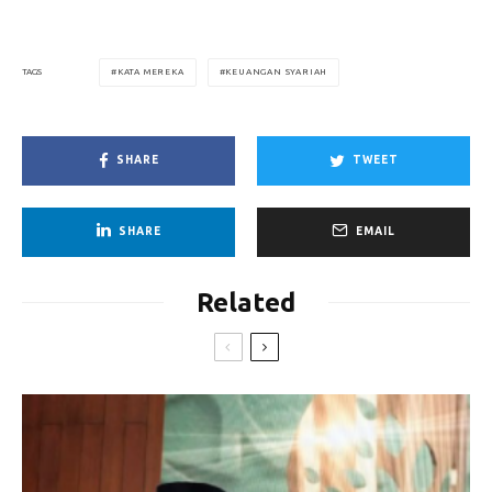
KATA MEREKA
KEUANGAN SYARIAH
TAGS
SHARE
TWEET
SHARE
EMAIL
Related