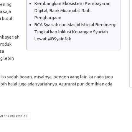
Kembangkan Ekosistem Pembayaran
kening
Digital, Bank Muamalat Raih
a saja
Penghargaan
u butuh
BCA Syariah dan Masjid Istiqlal Bersinergi
Tingkatkan Inklusi Keuangan Syariah
nk syariah
Lewat #BSyaInfak
produk
asa
g lebih
sito sudah bosan, misalnya, pengen yang lain ka nada juga
bih halal juga ada syariahnya. Asuransi pun demikian ada
AN PRODUK SYARIAH