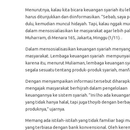
Menurutnya, kalau kita bicara keuangan syariah it
harus ditunjukkan dan diinformasikan. “Sebab, saya p
dulu, kemudian muncul hidayah. Tapi, kalau nggak mun
dalam mensosialiasikan ke masyarakat agar lebih p
Muharram, di Menara 165, Jakarta, Minggu (1/11). .
Dalam mensosialisasikan keuangan syariah menyang
masyarakat. Lembaga keuangan syariah mempunyai 
karena itu, menurut Muliaman, lembaga keuangan s
segala sesuatu tentang produk-produk syariah, manfaa
Dengan menyampaikan informasi tersebut diharapk
mengajak masyarakat berhijrah dalam pengelolaan
keuangannya ke sistem syariah. “Ini lho ada keuangan
yang tidak hanya halal, tapi juga thoyib dengan berba
produknya,” ujarnya.
Memang ada istilah-istilah yang tidak familiar bagi 
yang terbiasa dengan bank konvensional. Oleh kerena