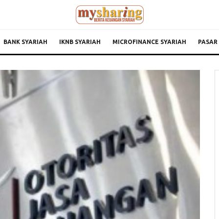
BANK SYARIAH
IKNB SYARIAH
MICROFINANCE SYARIAH
PASAR