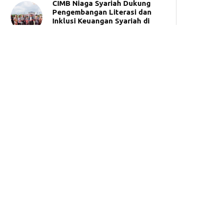
CIMB Niaga Syariah Dukung
Pengembangan Literasi dan
Inklusi Keuangan Syariah di
UNIDA Gontor
BSI Umumkan 50 Pemenang
Tabungan Haji Berhadiah
Umrah
Synergy Roadshow 2026,
BPKH dan Bank Muamalat
Hadir di Makassar
Kemudahan Bayar UKT
Universitas Brawijaya melalui
Bank Muamalat