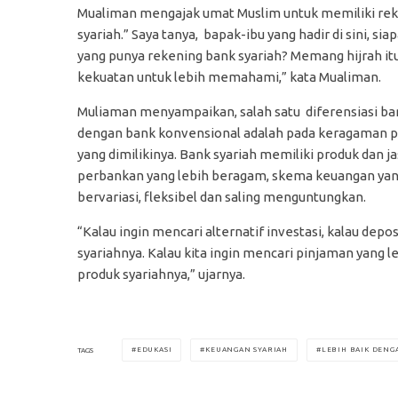
Mualiman mengajak umat Muslim untuk memiliki re
syariah.” Saya tanya, bapak-ibu yang hadir di sini, siap
yang punya rekening bank syariah? Memang hijrah it
kekuatan untuk lebih memahami,” kata Mualiman.
Muliaman menyampaikan, salah satu diferensiasi ba
dengan bank konvensional adalah pada keragaman 
yang dimilikinya. Bank syariah memiliki produk dan j
perbankan yang lebih beragam, skema keuangan yan
bervariasi, fleksibel dan saling menguntungkan.
“Kalau ingin mencari alternatif investasi, kalau depo
syariahnya. Kalau kita ingin mencari pinjaman yang le
produk syariahnya,” ujarnya.
EDUKASI
KEUANGAN SYARIAH
LEBIH BAIK DENG
TAGS