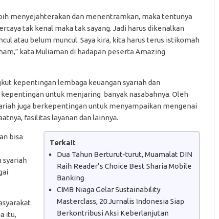
u lebih menyejahterakan dan menentramkan, maka tentunya
ercaya tak kenal maka tak sayang. Jadi harus dikenalkan
cul atau belum muncul. Saya kira, kita harus terus istikomah
aham,” kata Muliaman di hadapan peserta Amazing
kut kepentingan lembaga keuangan syariah dan
kepentingan untuk menjaring banyak nasabahnya. Oleh
yariah juga berkepentingan untuk menyampaikan mengenai
tnya, fasilitas layanan dan lainnya.
an bisa
Terkait
Dua Tahun Berturut-turut, Muamalat DIN
 syariah
Raih Reader’s Choice Best Sharia Mobile
gai
Banking
CIMB Niaga Gelar Sustainability
Masterclass, 20 Jurnalis Indonesia Siap
masyarakat
Berkontribusi Aksi Keberlanjutan
 itu,