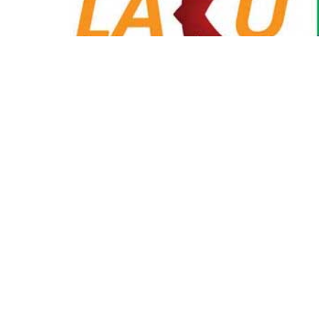
Keuangan Syariah
·
11 years ago
Ini Syarat untuk Jad