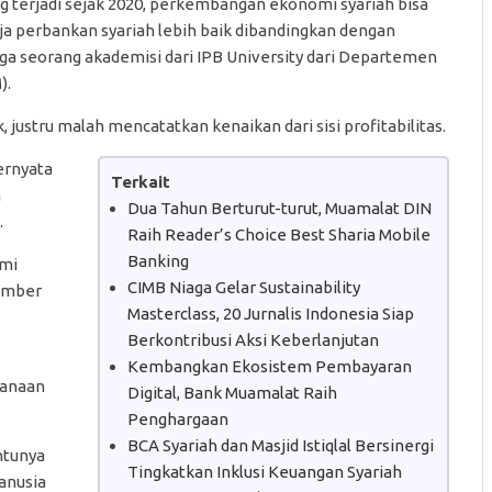
ng terjadi sejak 2020, perkembangan ekonomi syariah bisa
rja perbankan syariah lebih baik dibandingkan dengan
uga seorang akademisi dari IPB University dari Departemen
).
k, justru malah mencatatkan kenaikan dari sisi profitabilitas.
ernyata
Terkait
n
Dua Tahun Berturut-turut, Muamalat DIN
.
Raih Reader’s Choice Best Sharia Mobile
Banking
omi
CIMB Niaga Gelar Sustainability
sumber
Masterclass, 20 Jurnalis Indonesia Siap
Berkontribusi Aksi Keberlanjutan
Kembangkan Ekosistem Pembayaran
sanaan
Digital, Bank Muamalat Raih
Penghargaan
BCA Syariah dan Masjid Istiqlal Bersinergi
ntunya
Tingkatkan Inklusi Keuangan Syariah
anusia