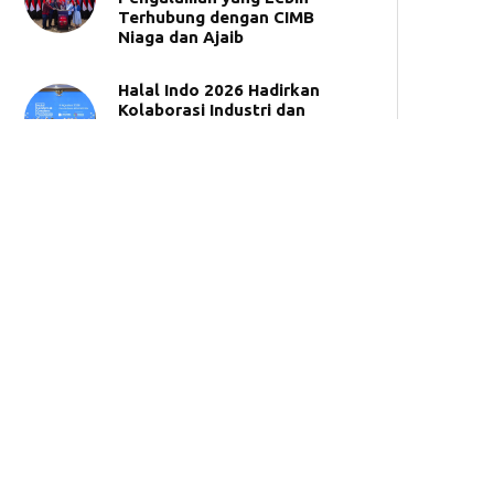
Terhubung dengan CIMB
Niaga dan Ajaib
Halal Indo 2026 Hadirkan
Kolaborasi Industri dan
Kreator Bangun Ekosistem
Halal Indonesia
CIMB Niaga Syariah Dukung
Pengembangan Literasi dan
Inklusi Keuangan Syariah di
UNIDA Gontor
BSI Umumkan 50 Pemenang
Tabungan Haji Berhadiah
Umrah
Synergy Roadshow 2026,
BPKH dan Bank Muamalat
Hadir di Makassar