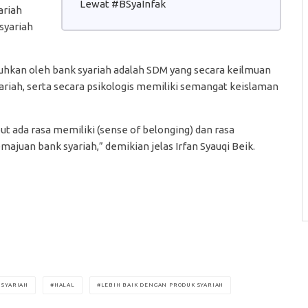
Lewat #BSyaInfak
ariah
syariah
uhkan oleh bank syariah adalah SDM yang secara keilmuan
riah, serta secara psikologis memiliki semangat keislaman
ut ada rasa memiliki (sense of belonging) dan rasa
majuan bank syariah,” demikian jelas Irfan Syauqi Beik.
 SYARIAH
HALAL
LEBIH BAIK DENGAN PRODUK SYARIAH