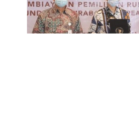
Suasana penandatanganan kerjasam
Bank Syariah
Keuangan Syariah
·
6 years ago
Bank Jabar Banten S
Asia Indonesia Kerj
Pemilikan Rumah