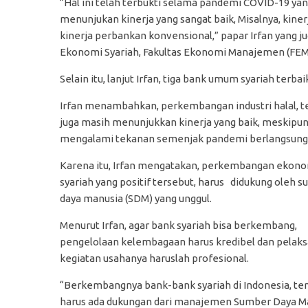
“Hal ini telah terbukti selama pandemi COVID-19 ya
menunjukan kinerja yang sangat baik, Misalnya, kine
kinerja perbankan konvensional,” papar Irfan yang j
Ekonomi Syariah, Fakultas Ekonomi Manajemen (FEM
Selain itu, lanjut Irfan, tiga bank umum syariah terbai
Irfan menambahkan, perkembangan industri halal, t
juga masih menunjukkan kinerja yang baik, meskipu
mengalami tekanan semenjak pandemi berlangsung
Karena itu, Irfan mengatakan, perkembangan ekon
syariah yang positif tersebut, harus didukung oleh 
daya manusia (SDM) yang unggul.
Menurut Irfan, agar bank syariah bisa berkembang,
pengelolaan kelembagaan harus kredibel dan pelak
kegiatan usahanya haruslah profesional.
“Berkembangnya bank-bank syariah di Indonesia, te
harus ada dukungan dari manajemen Sumber Daya M