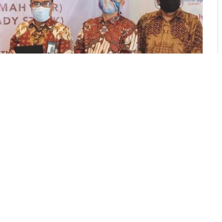
a PT Bank Jabar Banten Syariah dengan PT Repower Asia Indonesia di Jakarta (29/12).
yariah dan Repower
asama Pembiayaan