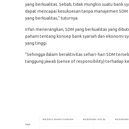
yang berkualitas. Sebab, tidak mungkin suatu bank sy
dapat mencapai kesuksesan tanpa manajemen SDM 
yang berkualitas,” tuturnya.
Irfan menerangkan, SDM yang berkualitas yang dibut
paham tentang konsep bank syariah dan ekonomi sya
yang tinggi.
“Sehingga dalam beraktivitas sehari-hari SDM terseb
tanggung jawab (sense of responsibility) terhadap ke
BISNIS BANK SYARIAH
EKONOMI HALAL
EKONOMI
TAGS