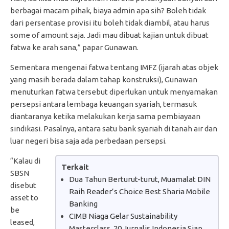
berbagai macam pihak, biaya admin apa sih? Boleh tidak
dari persentase provisi itu boleh tidak diambil, atau harus
some of amount saja. Jadi mau dibuat kajian untuk dibuat
fatwa ke arah sana,” papar Gunawan.
Sementara mengenai fatwa tentang IMFZ (ijarah atas objek
yang masih berada dalam tahap konstruksi), Gunawan
menuturkan fatwa tersebut diperlukan untuk menyamakan
persepsi antara lembaga keuangan syariah, termasuk
diantaranya ketika melakukan kerja sama pembiayaan
sindikasi. Pasalnya, antara satu bank syariah di tanah air dan
luar negeri bisa saja ada perbedaan persepsi.
“Kalau di
Terkait
SBSN
Dua Tahun Berturut-turut, Muamalat DIN
disebut
Raih Reader’s Choice Best Sharia Mobile
asset to
Banking
be
CIMB Niaga Gelar Sustainability
leased,
Masterclass, 20 Jurnalis Indonesia Siap