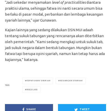
“Jadi sekedar menyamakan
level of practicalities
diantara
praktisi ulama, sehingga fatwa ini nanti secara umum bisa
berlaku di pasar modal, perbankan dan lembaga keuangan
syariah lainnya,” ujar Gunawan.
Kajian lainnya yang sedang dilakukan DSN MUI adaah
tentang sukuk tabungan yang rencananya akan diterbitkan
oleh pemerintah. “Kami sedang mengkaji untuk sukuk tab,
jadi sukuk negara dalam bentuk tabungan. Mungkin bukan
fatwa tapi berupa opini syariah, namun kan tetap harus ada
kajiannya,” katanya.
KEPATUHAN SYARIAH
KEUANGAN SYARIAH
TAGS
REGULASI
SHARE
TWEET