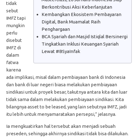
tidak
Berkontribusi Aksi Keberlanjutan
sebut
Kembangkan Ekosistem Pembayaran
IMFZ tapi
Digital, Bank Muamalat Raih
mungkin
Penghargaan
perlu
BCA Syariah dan Masjid Istiqlal Bersinergi
disebut
Tingkatkan Inklusi Keuangan Syariah
IMFZ di
Lewat #BSyaInfak
dalam
fatwa
karena
ada implikasi, misal dalam pembiayaan bank di Indonesia
dan bank di luar negeri biasa melakukan pembiayaan
sindikasi untuk proyek besar, takutnya antara kita dan luar
tidak sama dalam melakukan pembiayaan sindikasi. Kita
bilangnya asset to be leased, yang lain sebutnya IMFZ, jadi
itu lebih untuk menyamaratakan persepsi,” jelasnya.
Ia mengkuatirkan hal tersebut akan menjadi sebuah
preseden, sehingga akhirnya sindikasi tidak bisa dilakukan.