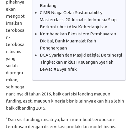
pihaknya
Banking
akan
CIMB Niaga Gelar Sustainability
mengopt
Masterclass, 20 Jurnalis Indonesia Siap
imalkan
Berkontribusi Aksi Keberlanjutan
terobosa
Kembangkan Ekosistem Pembayaran
n-
Digital, Bank Muamalat Raih
terobosa
Penghargaan
n bisnis
BCA Syariah dan Masjid Istiqlal Bersinergi
yang
Tingkatkan Inklusi Keuangan Syariah
sudah
Lewat #BSyaInfak
diprogra
mkan,
sehingga
nantinya di tahun 2016, baik dari sisi landing maupun
funding, aset, maupun kinerja bisnis lainnya akan bisa lebih
baik dibanding 2015.
“Dari sisi landing, misalnya, kami membuat terobosan-
terobosan dengan diservikasi produk dan model bisnis.