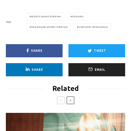
BISNIS BANK SYARIAH
EDUKASI
TAGS
KEUANGAN MIKRO SYARIAH
UKM DAN WIRAUSAHA
SHARE
TWEET
SHARE
EMAIL
Related