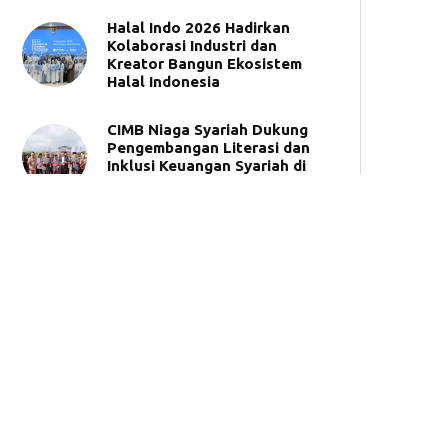
Halal Indo 2026 Hadirkan
Kolaborasi Industri dan
Kreator Bangun Ekosistem
Halal Indonesia
CIMB Niaga Syariah Dukung
Pengembangan Literasi dan
Inklusi Keuangan Syariah di
UNIDA Gontor
BSI Umumkan 50 Pemenang
Tabungan Haji Berhadiah
Umrah
Synergy Roadshow 2026,
BPKH dan Bank Muamalat
Hadir di Makassar
Kemudahan Bayar UKT
Universitas Brawijaya melalui