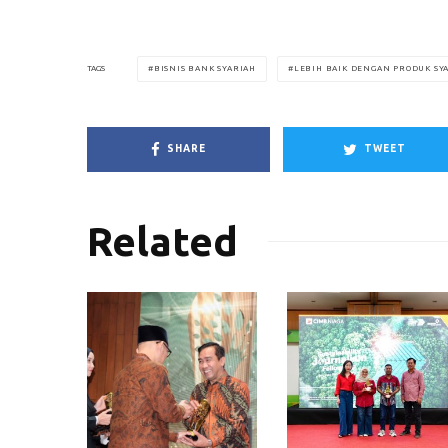
BISNIS BANK SYARIAH
LEBIH BAIK DENGAN PRODUK SY
TAGS
SHARE
TWEET
Related