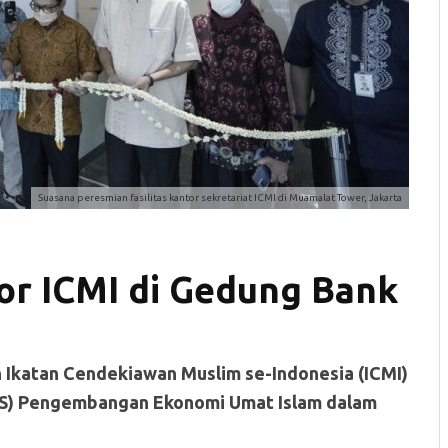
Suasana peresmian fasilitas kantor sekretariat ICMI di Muamalat Tower, Jakarta
r ICMI di Gedung Bank
 Ikatan Cendekiawan Muslim se-Indonesia (ICMI)
KS) Pengembangan Ekonomi Umat Islam dalam