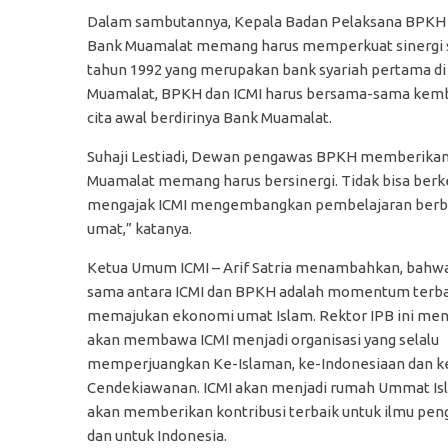
Dalam sambutannya, Kepala Badan Pelaksana BPKH 
Bank Muamalat memang harus memperkuat sinergi sa
tahun 1992 yang merupakan bank syariah pertama di 
Muamalat, BPKH dan ICMI harus bersama-sama kemb
cita awal berdirinya Bank Muamalat.
Suhaji Lestiadi, Dewan pengawas BPKH memberikan 
Muamalat memang harus bersinergi. Tidak bisa berkem
mengajak ICMI mengembangkan pembelajaran berbas
umat,” katanya.
Ketua Umum ICMI – Arif Satria menambahkan, bahwa
sama antara ICMI dan BPKH adalah momentum terba
memajukan ekonomi umat Islam. Rektor IPB ini me
akan membawa ICMI menjadi organisasi yang selalu
memperjuangkan Ke-Islaman, ke-Indonesiaan dan k
Cendekiawanan. ICMI akan menjadi rumah Ummat Is
akan memberikan kontribusi terbaik untuk ilmu pe
dan untuk Indonesia.