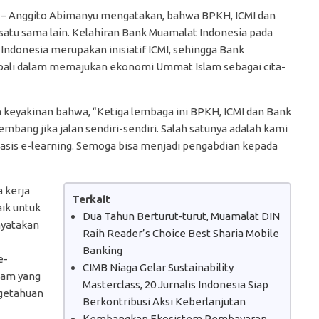
– Anggito Abimanyu mengatakan, bahwa BPKH, ICMI dan
tu sama lain. Kelahiran Bank Muamalat Indonesia pada
Indonesia merupakan inisiatif ICMI, sehingga Bank
ali dalam memajukan ekonomi Ummat Islam sebagai cita-
keyakinan bahwa, “Ketiga lembaga ini BPKH, ICMI dan Bank
bang jika jalan sendiri-sendiri. Salah satunya adalah kami
is e-learning. Semoga bisa menjadi pengabdian kepada
 kerja
Terkait
ik untuk
Dua Tahun Berturut-turut, Muamalat DIN
nyatakan
Raih Reader’s Choice Best Sharia Mobile
Banking
e-
CIMB Niaga Gelar Sustainability
lam yang
Masterclass, 20 Jurnalis Indonesia Siap
ngetahuan
Berkontribusi Aksi Keberlanjutan
Kembangkan Ekosistem Pembayaran