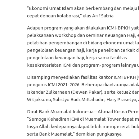
“Ekonomi Umat Islam akan berkembang dan melaju 
cepat dengan kolaborasi,” ulas Arif Satria.
Adapun program yang akan dilakukan ICMI-BPKH yai
pelaksanaan workshop dan seminar Keuangan Haji, e
pelatihan pengembangan di bidang ekonomi umat l
pengelolaan keuangan haji, kerja penelitian terkait
pengelolaan keuangan haji, kerja sama fasilitas
kesekretariatan ICMI dan program-program lainny
Disamping menyediakan fasilitas kantor ICMI BPKH
pengurus ICMI 2021-2026. Beberapa diantaranya adala
Iskandar Zulkarnaen (Dewan Pakar), serta ketua2 dan
Witjaksono, Sulistyo Budi, Miftahudin, Hary Prasetya,
Dirut Bank Muamalat Indonesia – Ahmad Kusna Pe
“Semoga Kehadiran ICMI di Muamalat Tower dapat me
Insya Allah kedepannya dapat lebih mempererat hubu
serta Bank Muamalat,” demikian pungkasnya.