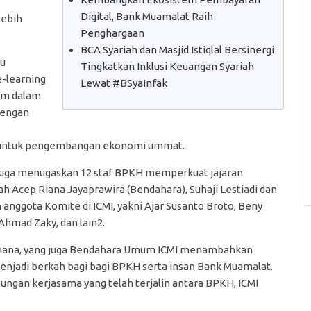
Digital, Bank Muamalat Raih
lebih
Penghargaan
BCA Syariah dan Masjid Istiqlal Bersinergi
tu
Tingkatkan Inklusi Keuangan Syariah
-learning
Lewat #BSyaInfak
am dalam
 dengan
a untuk pengembangan ekonomi ummat.
 juga menugaskan 12 staf BPKH memperkuat jajaran
h Acep Riana Jayaprawira (Bendahara), Suhaji Lestiadi dan
 anggota Komite di ICMI, yakni Ajar Susanto Broto, Beny
 Ahmad Zaky, dan lain2.
rmana, yang juga Bendahara Umum ICMI menambahkan
njadi berkah bagi bagi BPKH serta insan Bank Muamalat.
ngan kerjasama yang telah terjalin antara BPKH, ICMI