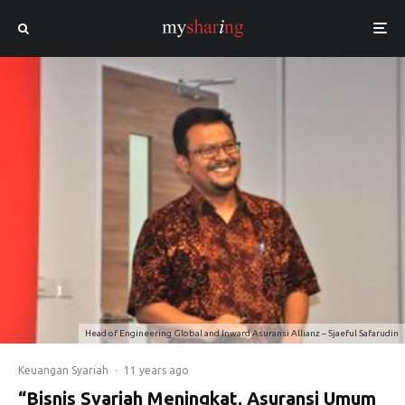
Head of Engineering Global and Inward Asuransi Allianz – Sjaeful Safarudin
Keuangan Syariah
·
11 years ago
“Bisnis Syariah Meningkat, Asuransi Umum