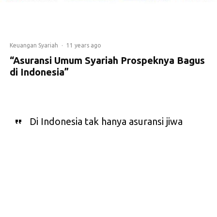
Keuangan Syariah
·
11 years ago
“Asuransi Umum Syariah Prospeknya Bagus
di Indonesia”
Di Indonesia tak hanya asuransi jiwa
syariah yang akan berkembang
pesat, namun juga asuransi umum
syariah. Apa latar belakangnya
asuransi umum syariah juga akan
maju pesat?