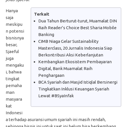
Hanya
Terkait
saja
Dua Tahun Berturut-turut, Muamalat DIN
meskipu
Raih Reader’s Choice Best Sharia Mobile
n potensi
Banking
bisnisnya
CIMB Niaga Gelar Sustainability
besar,
Masterclass, 20 Jurnalis Indonesia Siap
Sjaeful
Berkontribusi Aksi Keberlanjutan
juga
Kembangkan Ekosistem Pembayaran
mengaku
Digital, Bank Muamalat Raih
i, bahwa
Penghargaan
tingkat
BCA Syariah dan Masjid Istiqlal Bersinergi
pemaha
Tingkatkan Inklusi Keuangan Syariah
man
Lewat #BSyaInfak
masyara
kat
Indonesi
a terhadap asuransi umum syariah ini masih rendah,
sehingga bisnis ini untuk saat ini belum bisa berkembang