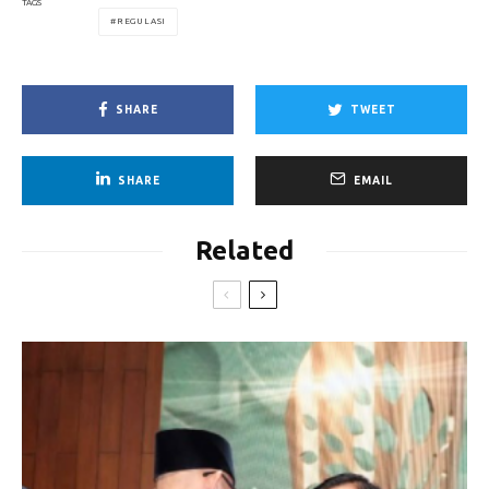
TAGS
REGULASI
SHARE
TWEET
SHARE
EMAIL
Related