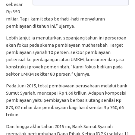
sebesar
Rp 350
miliar. Tapi, kami tetap berhati-hati menyaluran
pembiayaan di tahun ini,” ujarnya.
Lebih lanjut ia menuturkan, sepanjang tahun ini perseroan
akan fokus pada skema pembiayaan mudharabah. Target
pembiayaan syariah 10 persen, sektor pembiayaan
potensial ke perdagangan atau UMKM, konsumer dan jasa
konstruksi proyek pemerintah. “Kami fokus bidikan pada
sektor UMKM sekitar 80 persen,” ujarnya.
Pada Juni 2015, total pembiayaan perusahaan melalui bank
Sumut Syariah, mencapai Rp 1,66 triliun. Adapun komposisi
pembiayaan yaitu pembiayaan berbasis utang senilai Rp
873, 02 miliar dan pembiayaan bagi hasil senilai Rp 760, 66
triliun.
Dan hingga akhir tahun 2015 ini, Bank Sumut Syariah
mematok pertumbuhan Dana Pihak Ketiga (DPK) sekitar 11