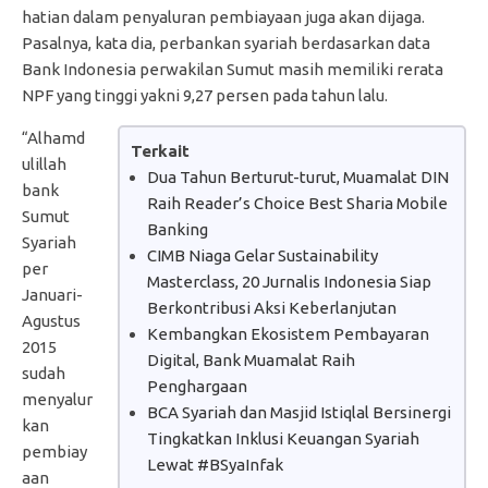
hatian dalam penyaluran pembiayaan juga akan dijaga.
Pasalnya, kata dia, perbankan syariah berdasarkan data
Bank Indonesia perwakilan Sumut masih memiliki rerata
NPF yang tinggi yakni 9,27 persen pada tahun lalu.
“Alhamd
Terkait
ulillah
Dua Tahun Berturut-turut, Muamalat DIN
bank
Raih Reader’s Choice Best Sharia Mobile
Sumut
Banking
Syariah
CIMB Niaga Gelar Sustainability
per
Masterclass, 20 Jurnalis Indonesia Siap
Januari-
Berkontribusi Aksi Keberlanjutan
Agustus
Kembangkan Ekosistem Pembayaran
2015
Digital, Bank Muamalat Raih
sudah
Penghargaan
menyalur
BCA Syariah dan Masjid Istiqlal Bersinergi
kan
Tingkatkan Inklusi Keuangan Syariah
pembiay
Lewat #BSyaInfak
aan