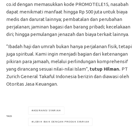
co.id dengan memasukkan kode PROMOTELE15, nasabah
dapat menikmati manfaat hingga Rp 500 juta untuk biaya
medis dan darurat lainnya; pembatalan dan perubahan
perjalanan; jaminan bagasi dan barang pribadi; kecelakaan
diri; hingga pemulangan jenazah dan biaya terkait lainnya.
“Ibadah haji dan umrah bukan hanya perjalanan fisik, tetapi
juga spiritual. Kami ingin menjadi bagian dari ketenangan
pikiran para jamaah, melalui perlindungan komprehensif
yang dirancang sesuai nilai-nilai Islam”,
tutup Hilman.
PT
Zurich General Takaful Indonesia berizin dan diawasi oleh
Otoritas Jasa Keuangan.
ASURANSI SYARIAH
TAGS
LEBIH BAIK DENGAN PRODUK SYARIAH