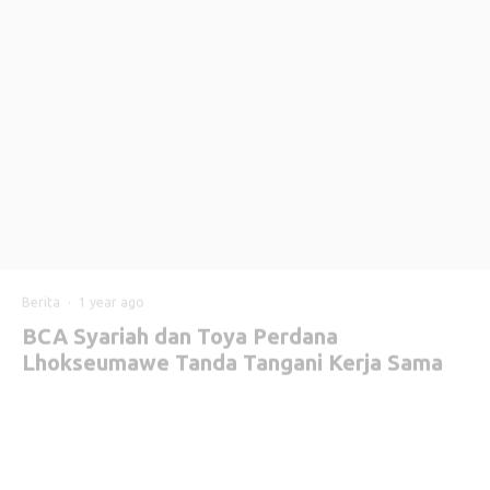
Berita
·
1 year ago
BCA Syariah dan Toya Perdana
Lhokseumawe Tanda Tangani Kerja Sama
Proyek Air Siap Minum
J
akarta, MySharing
– PT Bank BCA Syariah (BCA
Syariah) menegaskan komitmennya dalam
mendukung pembiayaan berkelanjutan melalui
penyaluran fasilitas pembiayaan investasi senilai Rp318,298
miliar dengan akad musyarakah mutanaqisah (MMQ) kepada
PT Toya Perdana Lhokseumawe (Aceh Water).