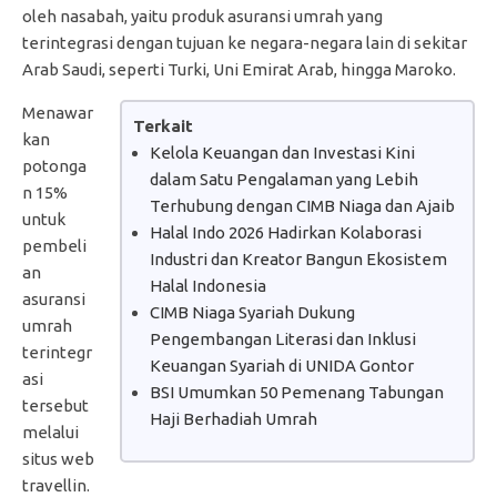
oleh nasabah, yaitu produk asuransi umrah yang
terintegrasi dengan tujuan ke negara-negara lain di sekitar
Arab Saudi, seperti Turki, Uni Emirat Arab, hingga Maroko.
Menawar
Terkait
kan
Kelola Keuangan dan Investasi Kini
potonga
dalam Satu Pengalaman yang Lebih
n 15%
Terhubung dengan CIMB Niaga dan Ajaib
untuk
Halal Indo 2026 Hadirkan Kolaborasi
pembeli
Industri dan Kreator Bangun Ekosistem
an
Halal Indonesia
asuransi
CIMB Niaga Syariah Dukung
umrah
Pengembangan Literasi dan Inklusi
terintegr
Keuangan Syariah di UNIDA Gontor
asi
BSI Umumkan 50 Pemenang Tabungan
tersebut
Haji Berhadiah Umrah
melalui
situs web
travellin.