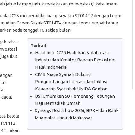
h jatuh tempo untuk melakukan reinvestasi,” kata Imam.
pada 2025 ini memiliki dua opsi yakni ST014T2 dengan tenor
. Kemudian Green Sukuk ST014T4 dengan tenor empat tahun
arkan pada tanggal 10 setiap bulan.
gah rata-
Terkait
investasi
Halal Indo 2026 Hadirkan Kolaborasi
juga ikut
Industri dan Kreator Bangun Ekosistem
Halal Indonesia
CIMB Niaga Syariah Dukung
dengan
Pengembangan Literasi dan Inklusi
dari
Keuangan Syariah di UNIDA Gontor
ra
BSI Umumkan 50 Pemenang Tabungan
 gagal
Haji Berhadiah Umrah
Synergy Roadshow 2026, BPKH dan Bank
ata kelola
Muamalat Hadir di Makassar
ST014T2
014T4 akan