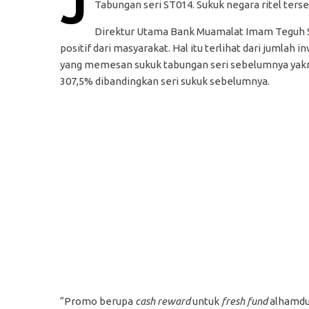
J
Tabungan seri ST014. Sukuk negara ritel terse
Direktur Utama Bank Muamalat Imam Teguh 
positif dari masyarakat. Hal itu terlihat dari jumla
yang memesan sukuk tabungan seri sebelumnya yakni 
307,5% dibandingkan seri sukuk sebelumnya.
“Promo berupa
cash reward
untuk
fresh fund
alhamdul