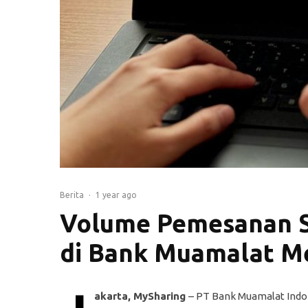
Berita
·
1 year ago
Volume Pemesanan S
di Bank Muamalat M
akarta, MySharing
– PT Bank Muamalat Ind