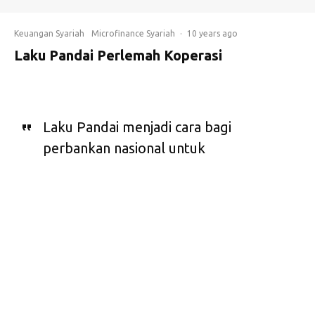
Keuangan Syariah
Microfinance Syariah
·
10 years ago
Laku Pandai Perlemah Koperasi
Laku Pandai menjadi cara bagi
perbankan nasional untuk
mendukung keuangan inklusif.
P
rogram Layanan
Keuangan Tanpa
Kantor Dalam
Rangka Keuangan Inklusif (Laku Pandai) adalah cara bagi
perbankan nasional untuk penetrasi ke pasar mikro hingga
ke pelosok-pelosok daerah. Namun, Wakil Ketua Majelis