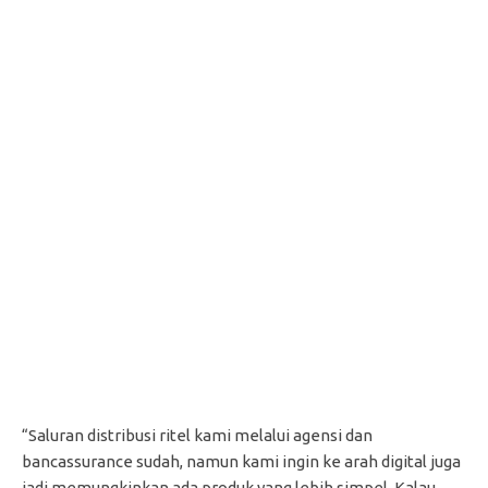
“Saluran distribusi ritel kami melalui agensi dan
bancassurance sudah, namun kami ingin ke arah digital juga
jadi memungkinkan ada produk yang lebih simpel. Kalau