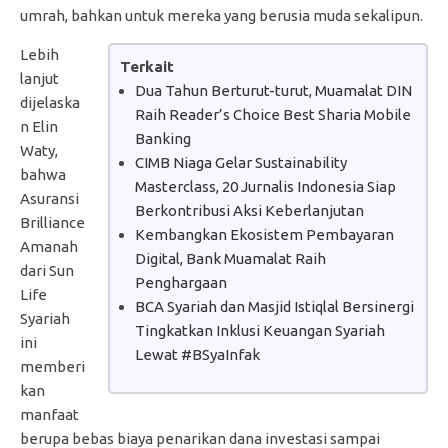
umrah, bahkan untuk mereka yang berusia muda sekalipun.
Lebih
Terkait
lanjut
Dua Tahun Berturut-turut, Muamalat DIN
dijelaska
Raih Reader’s Choice Best Sharia Mobile
n Elin
Banking
Waty,
CIMB Niaga Gelar Sustainability
bahwa
Masterclass, 20 Jurnalis Indonesia Siap
Asuransi
Berkontribusi Aksi Keberlanjutan
Brilliance
Kembangkan Ekosistem Pembayaran
Amanah
Digital, Bank Muamalat Raih
dari Sun
Penghargaan
Life
BCA Syariah dan Masjid Istiqlal Bersinergi
Syariah
Tingkatkan Inklusi Keuangan Syariah
ini
Lewat #BSyaInfak
memberi
kan
manfaat
berupa bebas biaya penarikan dana investasi sampai