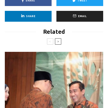
SHARE
TWEET
SHARE
EMAIL
Related