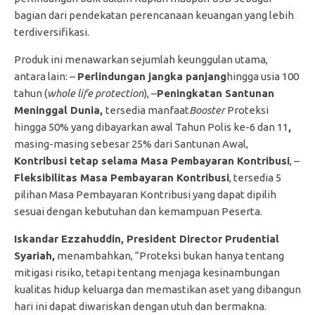
bagian dari pendekatan perencanaan keuangan yang lebih
terdiversifikasi.
Produk ini menawarkan sejumlah keunggulan utama,
antara lain: –
Perlindungan jangka panjang
hingga usia 100
tahun (
whole life protection
), –
Peningkatan Santunan
Meninggal Dunia,
tersedia manfaat
Booster
Proteksi
hingga 50% yang dibayarkan awal Tahun Polis ke-6 dan 11
,
masing-masing sebesar 25% dari Santunan Awal,
Kontribusi tetap selama Masa Pembayaran Kontribusi
, –
Fleksibilitas Masa Pembayaran Kontribusi
, tersedia 5
pilihan Masa Pembayaran Kontribusi yang dapat dipilih
sesuai dengan kebutuhan dan kemampuan Peserta.
Iskandar Ezzahuddin, President Director Prudential
Syariah,
menambahkan, “Proteksi bukan hanya tentang
mitigasi risiko, tetapi tentang menjaga kesinambungan
kualitas hidup keluarga dan memastikan aset yang dibangun
hari ini dapat diwariskan dengan utuh dan bermakna.