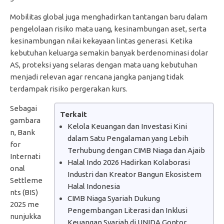
Mobilitas global juga menghadirkan tantangan baru dalam
pengelolaan risiko mata uang, kesinambungan aset, serta
kesinambungan nilai kekayaan lintas generasi. Ketika
kebutuhan keluarga semakin banyak berdenominasi dolar
AS, proteksi yang selaras dengan mata uang kebutuhan
menjadi relevan agar rencana jangka panjang tidak
terdampak risiko pergerakan kurs.
Sebagai
Terkait
gambara
Kelola Keuangan dan Investasi Kini
n, Bank
dalam Satu Pengalaman yang Lebih
for
Terhubung dengan CIMB Niaga dan Ajaib
Internati
Halal Indo 2026 Hadirkan Kolaborasi
onal
Industri dan Kreator Bangun Ekosistem
Settleme
Halal Indonesia
nts (BIS)
CIMB Niaga Syariah Dukung
2025 me
Pengembangan Literasi dan Inklusi
nunjukka
Keuangan Syariah di UNIDA Gontor