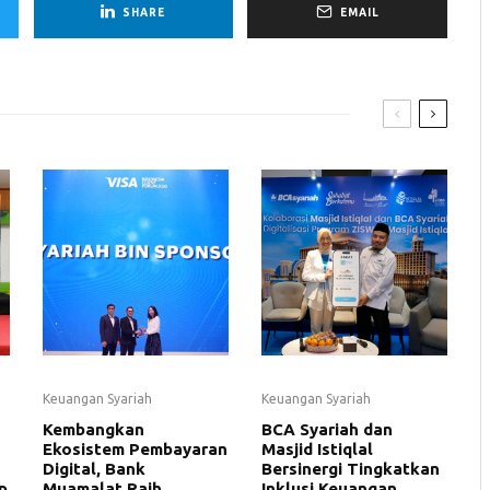
SHARE
EMAIL
Keuangan Syariah
Keuangan Syariah
Kembangkan
BCA Syariah dan
Ekosistem Pembayaran
Masjid Istiqlal
Digital, Bank
Bersinergi Tingkatkan
p
Muamalat Raih
Inklusi Keuangan