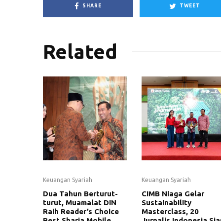
SHARE
TWEET
Related
Keuangan Syariah
Keuangan Syariah
Dua Tahun Berturut-
CIMB Niaga Gelar
turut, Muamalat DIN
Sustainability
Raih Reader’s Choice
Masterclass, 20
Best Sharia Mobile
Jurnalis Indonesia Sia