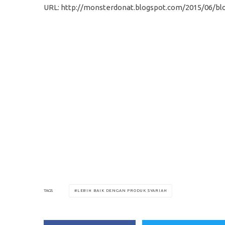
URL: http://monsterdonat.blogspot.com/2015/06/bl
LEBIH BAIK DENGAN PRODUK SYARIAH
TAGS