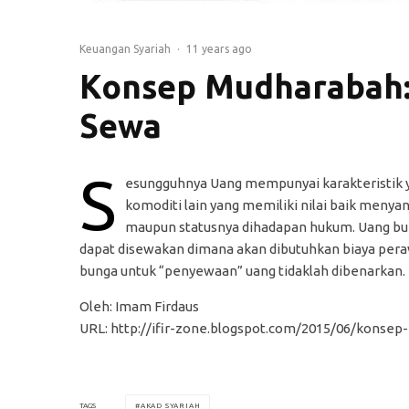
Keuangan Syariah
·
11 years ago
Konsep Mudharabah:
Sewa
S
esungguhnya Uang mempunyai karakteristik y
komoditi lain yang memiliki nilai baik meny
maupun statusnya dihadapan hukum. Uang buk
dapat disewakan dimana akan dibutuhkan biaya per
bunga untuk “penyewaan” uang tidaklah dibenarkan.
Oleh: Imam Firdaus
URL: http://ifir-zone.blogspot.com/2015/06/konse
AKAD SYARIAH
TAGS