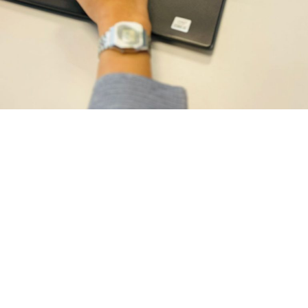
Berita
·
1 year ago
Amanah Kelola Dana, Peserta Korporasi
DPLK Syariah Muamalat Kian Meningkat
J
akarta, MySharing
– Dana Pensiun Lembaga
Keuangan (DPLK) Syariah Muamalat, dana pensiun
yang didirikan oleh PT Bank Muamalat Indonesia
Tbk untuk melayani investasi pensiun secara syariah bagi
masyarakat, telah menggandeng lebih dari 800 peserta