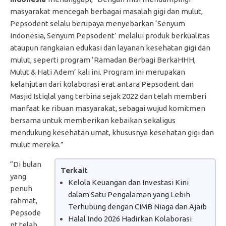
masyarakat mencegah berbagai masalah gigi dan mulut,
Pepsodent selalu berupaya menyebarkan ‘Senyum
Indonesia, Senyum Pepsodent’ melalui produk berkualitas
ataupun rangkaian edukasi dan layanan kesehatan gigi dan
mulut, seperti program ‘Ramadan Berbagi BerkaHHH,
Mulut & Hati Adem’ kali ini. Program ini merupakan
kelanjutan dari kolaborasi erat antara Pepsodent dan
Masjid Istiqlal yang terbina sejak 2022 dan telah memberi
manfaat ke ribuan masyarakat, sebagai wujud komitmen
bersama untuk memberikan kebaikan sekaligus
mendukung kesehatan umat, khususnya kesehatan gigi dan
mulut mereka.”
“Di bulan
Terkait
yang
Kelola Keuangan dan Investasi Kini
penuh
dalam Satu Pengalaman yang Lebih
rahmat,
Terhubung dengan CIMB Niaga dan Ajaib
Pepsode
Halal Indo 2026 Hadirkan Kolaborasi
nt telah