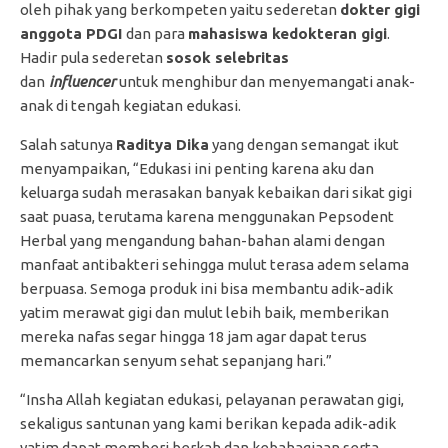
oleh pihak yang berkompeten yaitu sederetan
dokter gigi
anggota PDGI
dan para
mahasiswa kedokteran gigi
.
Hadir pula sederetan
sosok selebritas
dan
influencer
untuk menghibur dan menyemangati anak-
anak di tengah kegiatan edukasi.
Salah satunya
Raditya Dika
yang dengan semangat ikut
menyampaikan, “Edukasi ini penting karena aku dan
keluarga sudah merasakan banyak kebaikan dari sikat gigi
saat puasa, terutama karena menggunakan Pepsodent
Herbal yang mengandung bahan-bahan alami dengan
manfaat antibakteri sehingga mulut terasa adem selama
berpuasa. Semoga produk ini bisa membantu adik-adik
yatim merawat gigi dan mulut lebih baik, memberikan
mereka nafas segar hingga 18 jam agar dapat terus
memancarkan senyum sehat sepanjang hari.”
“Insha Allah kegiatan edukasi, pelayanan perawatan gigi,
sekaligus santunan yang kami berikan kepada adik-adik
yatim dapat memberi berkah dan kebahagiaan serta