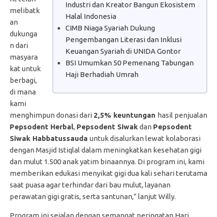
Industri dan Kreator Bangun Ekosistem
melibatk
Halal Indonesia
an
CIMB Niaga Syariah Dukung
dukunga
Pengembangan Literasi dan Inklusi
n dari
Keuangan Syariah di UNIDA Gontor
masyara
BSI Umumkan 50 Pemenang Tabungan
kat untuk
Haji Berhadiah Umrah
berbagi,
di mana
kami
menghimpun donasi dari
2,5% keuntungan
hasil penjualan
Pepsodent Herbal
,
Pepsodent Siwak
dan
Pepsodent
Siwak Habbatussauda
untuk disalurkan lewat kolaborasi
dengan Masjid Istiqlal dalam meningkatkan kesehatan gigi
dan mulut 1.500 anak yatim binaannya. Di program ini, kami
memberikan edukasi menyikat gigi dua kali sehari terutama
saat puasa agar terhindar dari bau mulut, layanan
perawatan gigi gratis, serta santunan,” lanjut Willy.
Program ini sejalan dengan semangat peringatan Hari