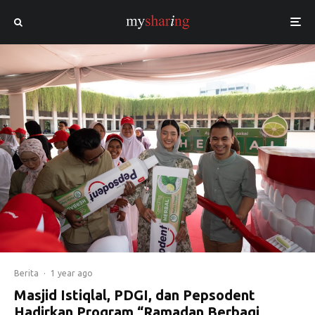
Berita
·
1 year ago
Masjid Istiqlal, PDGI, dan Pepsodent
Hadirkan Program “Ramadan Berbagi