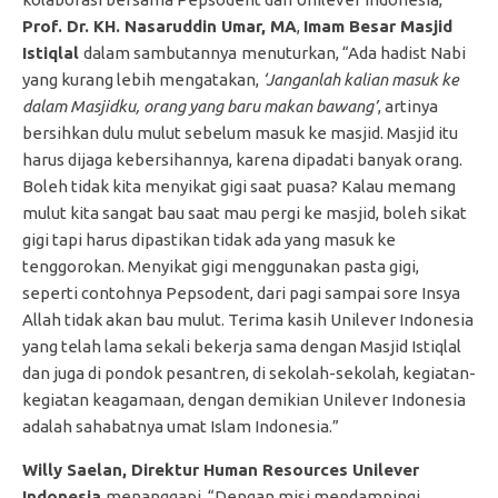
Prof. Dr. KH. Nasaruddin Umar, MA
,
Imam Besar Masjid
Istiqlal
dalam sambutannya
menuturkan, “Ada hadist Nabi
yang kurang lebih mengatakan,
‘Janganlah kalian masuk ke
dalam Masjidku, orang yang baru makan bawang’
, artinya
bersihkan dulu mulut sebelum masuk ke masjid. Masjid itu
harus dijaga kebersihannya, karena dipadati banyak orang.
Boleh tidak kita menyikat gigi saat puasa? Kalau memang
mulut kita sangat bau saat mau pergi ke masjid, boleh sikat
gigi tapi harus dipastikan tidak ada yang masuk ke
tenggorokan. Menyikat gigi menggunakan pasta gigi,
seperti contohnya Pepsodent, dari pagi sampai sore Insya
Allah tidak akan bau mulut. Terima kasih Unilever Indonesia
yang telah lama sekali bekerja sama dengan Masjid Istiqlal
dan juga di pondok pesantren, di sekolah-sekolah, kegiatan-
kegiatan keagamaan, dengan demikian Unilever Indonesia
adalah sahabatnya umat Islam Indonesia.”
Willy Saelan, Direktur Human Resources Unilever
Indonesia
menanggapi, “Dengan misi mendampingi