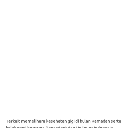
Terkait memelihara kesehatan gigi di bulan Ramadan serta
kolaborasi bersama Pepsodent dan Unilever Indonesia,