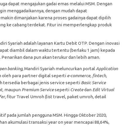
bah juga dapat mengajukan gadai emas melalui MSM. Dengan
 ingin menggadaikannya, dengan mudah dapat
makin dimanjakan karena proses gadainya dapat dipilih
ung ke cabang terdekat. Fitur ini memperlengkap produk
diri Syariah adalah layanan Kartu Debit OTP. Dengan inovasi
apat diambil dalam waktu tertentu (berlaku 1 jam) kepada
. Penarikan dana pun akan terukur dan lebih aman.
pen banking
, Mandiri Syariah meluncurkan portal
Application
 oleh para partner digital seperti
e-commerce, fintech,
lah tersedia berbagai jenis service seperti
Basic Service
nt,
maupun
Premium Service
seperti
Create
dan
Edit Virtual
fer
, fitur Travel Umroh (list travel, paket umroh, detail
tif pada jumlah pengguna MSM. Hingga Oktober 2020,
n akumulasi transaksi year on year mencapai 88,64%,