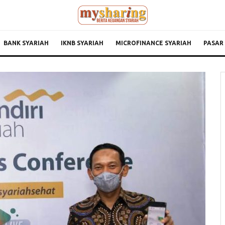
BANK SYARIAH
IKNB SYARIAH
MICROFINANCE SYARIAH
PASAR