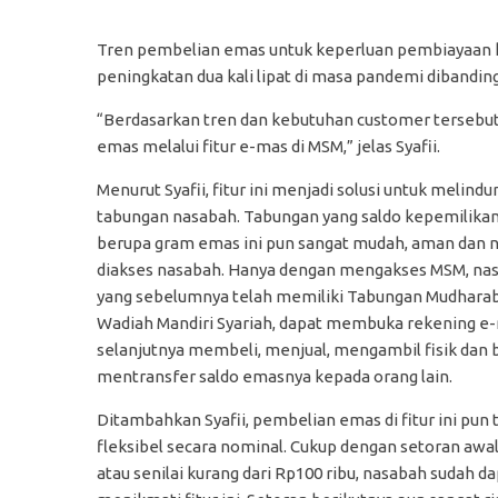
Tren pembelian emas untuk keperluan pembiayaan k
peningkatan dua kali lipat di masa pandemi dibandi
“Berdasarkan tren dan kebutuhan customer tersebut,
emas melalui fitur e-mas di MSM,” jelas Syafii.
Menurut Syafii, fitur ini menjadi solusi untuk melindun
tabungan nasabah. Tabungan yang saldo kepemilika
berupa gram emas ini pun sangat mudah, aman dan
diakses nasabah. Hanya dengan mengakses MSM, na
yang sebelumnya telah memiliki Tabungan Mudhara
Wadiah Mandiri Syariah, dapat membuka rekening e
selanjutnya membeli, menjual, mengambil fisik dan
mentransfer saldo emasnya kepada orang lain.
Ditambahkan Syafii, pembelian emas di fitur ini pun 
fleksibel secara nominal. Cukup dengan setoran awal
atau senilai kurang dari Rp100 ribu, nasabah sudah d