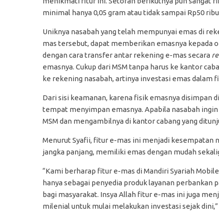
menikmati fitur ini. Setoran berikutnya pun sangat ri
minimal hanya 0,05 gram atau tidak sampai Rp50 ribu
Uniknya nasabah yang telah mempunyai emas di rek
mas tersebut, dapat memberikan emasnya kepada or
dengan cara transfer antar rekening e-mas secara
re
emasnya. Cukup dari MSM tanpa harus ke kantor cab
ke rekening nasabah, artinya investasi emas dalam f
Dari sisi keamanan, karena fisik emasnya disimpan d
tempat menyimpan emasnya. Apabila nasabah ingin 
MSM dan mengambilnya di kantor cabang yang ditunju
Menurut Syafii, fitur e-mas ini menjadi kesempata
jangka panjang, memiliki emas dengan mudah sekalig
“Kami berharap fitur e-mas di Mandiri Syariah Mobile
hanya sebagai penyedia produk layanan perbankan p
bagi masyarakat. Insya Allah fitur e-mas ini juga me
milenial untuk mulai melakukan investasi sejak dini,” 