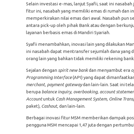
Selain investasi e-mas, lanjut Syafii, saat ini nasa
fitur ini, nasabah yang memiliki emas di rumah dan
memperkirakan nilai emas dari awal. Nasabah pun se
antara pick-up oleh pihak Bank atau dengan berkunj
layanan berbasis emas di Mandiri Syariah.
Syafii menambahkan, inovasi lain yang dilakukan Man
ini nasabah dapat mentransfer sejumlah dana yang d
orang lain yang bahkan tidak memiliki rekening bank
Sejalan dengan
spirit new bank
dan menyambut era
o
Programming Interface
(API) yang dapat dimanfaatkan
merchant, payment gateway
dan lain-lain. Saat ini te
berupa
balance inquiry, overbooking, account stateme
Account
untuk
Cash Management System, Online Trans
paket),
Cashout,
dan lain-lain.
Berbagai inovasi fitur MSM memberikan dampak posi
pengguna MSM mencapai 1,47 juta dengan pertumbuha