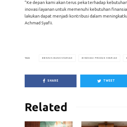
“Ke depan kami akan terus peka terhadap kebutuha
inovasi layanan untuk memenuhi kebutuhan finansial,
lakukan dapat menjadi kontribusi dalam meningkatka
Achmad Syafii.
BISNIS BANK SYARIAH
INOVASI PRODUK SYARIAH
TAGS
SHARE
TWEET
Related