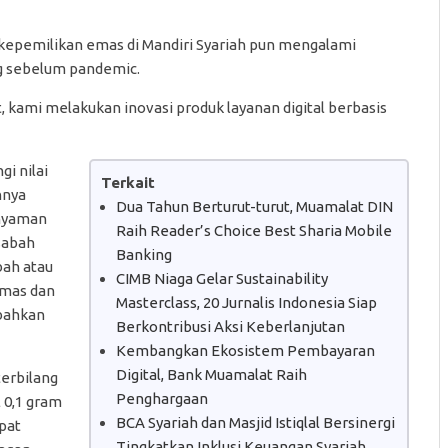
epemilikan emas di Mandiri Syariah pun mengalami
ng sebelum pandemic.
 kami melakukan inovasi produk layanan digital berbasis
gi nilai
Terkait
nnya
Dua Tahun Berturut-turut, Muamalat DIN
 nyaman
Raih Reader’s Choice Best Sharia Mobile
sabah
Banking
bah atau
CIMB Niaga Gelar Sustainability
-mas dan
Masterclass, 20 Jurnalis Indonesia Siap
 bahkan
Berkontribusi Aksi Keberlanjutan
Kembangkan Ekosistem Pembayaran
Digital, Bank Muamalat Raih
terbilang
Penghargaan
 0,1 gram
BCA Syariah dan Masjid Istiqlal Bersinergi
apat
Tingkatkan Inklusi Keuangan Syariah