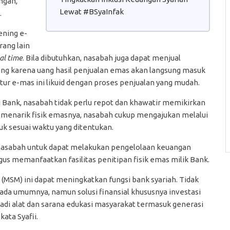
ngan,
Lewat #BSyaInfak
.
ening e-
ang lain
al time
. Bila dibutuhkan, nasabah juga dapat menjual
ang karena uang hasil penjualan emas akan langsung masuk
itur e-mas ini likuid dengan proses penjualan yang mudah.
i Bank, nasabah tidak perlu repot dan khawatir memikirkan
menarik fisik emasnya, nasabah cukup mengajukan melalui
k sesuai waktu yang ditentukan.
n nasabah untuk dapat melakukan pengelolaan keuangan
us memanfaatkan fasilitas penitipan fisik emas milik Bank.
 (MSM) ini dapat meningkatkan fungsi bank syariah. Tidak
ada umumnya, namun solusi finansial khususnya investasi
njadi alat dan sarana edukasi masyarakat termasuk generasi
kata Syafii.