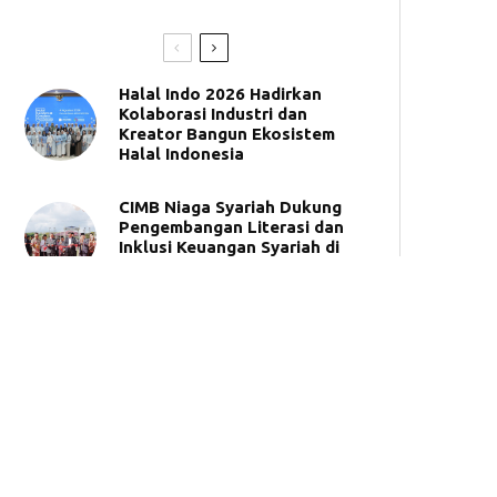
Halal Indo 2026 Hadirkan
Kolaborasi Industri dan
Kreator Bangun Ekosistem
Halal Indonesia
CIMB Niaga Syariah Dukung
Pengembangan Literasi dan
Inklusi Keuangan Syariah di
UNIDA Gontor
BSI Umumkan 50 Pemenang
Tabungan Haji Berhadiah
Umrah
Synergy Roadshow 2026,
BPKH dan Bank Muamalat
Hadir di Makassar