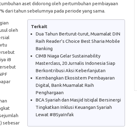
 Pertumbuhan aset didorong oleh pertumbuhan pembiayaan
% dari tahun sebelumnya pada periode yang sama.
agian
Terkait
usul oleh
Dua Tahun Berturut-turut, Muamalat DIN
rsial
Raih Reader’s Choice Best Sharia Mobile
artu
Banking
ersebut
CIMB Niaga Gelar Sustainability
iya iB
Masterclass, 20 Jurnalis Indonesia Siap
tersebut
Berkontribusi Aksi Keberlanjutan
NPF
Kembangkan Ekosistem Pembayaran
papar
Digital, Bank Muamalat Raih
Penghargaan
BCA Syariah dan Masjid Istiqlal Bersinergi
han
Tingkatkan Inklusi Keuangan Syariah
ngkat
Lewat #BSyaInfak
 sejumlah
A) sebesar