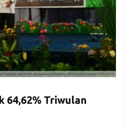
am T Saptono saat membuka acara puncak Milad ke 6 BNI Syariah di Jakarta (24/6/2016).
k 64,62% Triwulan