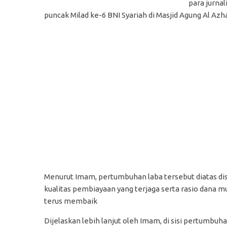
para jurna
puncak Milad ke-6 BNI Syariah di
Masjid Agung Al Azha
Menurut Imam, p
ertumbuhan laba tersebut diatas d
kualitas pembiayaan yang terjaga serta rasio dana mura
terus membaik
Dijelaskan lebih lanjut oleh Imam, d
i sisi pertumbuh