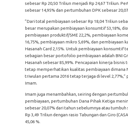
sebesar Rp 20,50 Triliun menjadi Rp 24,67 Triliun.
sebesar 14,95% dan pertumbuhan DPK sebesar 20,07
“
Dari total pembiayaan sebesar Rp 18,04 Triliun seb
besar merupakan pembiayaan konsumtif 53,18%, dis
pembiayaan produktif/SME 22,2%, pembiayaan kome
16,75%, pembiayaan mikro 5,69%, dan pembiayaan k
Hasanah Card 2,15%. Untuk pembiayaan konsumtif t
sebagian besar portofolio pembiayaan adalah BNI Gr
Hasanah sebesar 85,99%. Pencapaian kinerja bisnis 
tetap memperhatikan kualitas pembiayaan dimana 
triwulan pertama 2016 tetap terjaga di level 2,77%,” 
Imam.
Imam juga menambahkan, s
eiring dengan pertumbu
pembiayaan, pertumbuhan Dana Pihak Ketiga meni
sebesar 20,07% dari tahun sebelumnya atau tumbuh
Rp 3,49 Triliun dengan rasio Tabungan dan Giro (CAS
45,06 %.