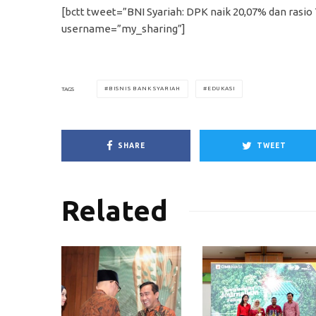
[bctt tweet=”BNI Syariah: DPK naik 20,07% dan rasio
username=”my_sharing”]
BISNIS BANK SYARIAH
EDUKASI
TAGS
SHARE
TWEET
Related