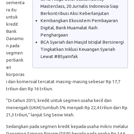
s
ementa
Masterclass, 20 Jurnalis Indonesia Siap
ra itu
Berkontribusi Aksi Keberlanjutan
untuk
Kembangkan Ekosistem Pembayaran
kredit
Digital, Bank Muamalat Raih
Bank
Penghargaan
Danamo
BCA Syariah dan Masjid Istiqlal Bersinergi
n pada
Tingkatkan Inklusi Keuangan Syariah
segmen
Lewat #BSyaInfak
perbank
an
korporas
i dan komersial tercatat masing-masing sebesar Rp 17,7
triliun dan Rp 16 triliun.
“
Di tahun 2015, kredit untuk segmen usaha kecil dan
menengah (UKM) tumbuh 5% menjadi Rp 22,4 triliun dari Rp
21,3 triliun,” lanjut Sng Seow Wah.
Sedangkan pada segmen kredit kepada usaha mikro melalui
Danamon Simpan Pinjam (DSP) berada pada angka Rp 14,6