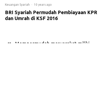
Keuangan Syariah
·
10 years ago
BRI Syariah Permudah Pembiayaan KPR
dan Umrah di KSF 2016
Mempermudah masyarakat miliki
rumah idaman dan beribadah
umrah, BRI Syariah berikan layanan
pembiayaan.
S
ebagai komitmen
untuk membantu
masyarakat
berpenghasilan rendah (MBR), dalam gelaran Keuangan
Syariah Fair (KSF) 2016, BRI Syariah juga menawarkan