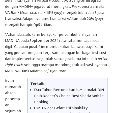
Selain itu, layanan Virtual Account (VA) yang terintegrasi
dengan MADINA juga turut meningkat. Frekuensi transaksi
VA Bank Muamalat naik 15% (yoy) menjadi lebih dari 3 juta
transaksi. Adapun volume transaksi VA tumbuh 20% (yoy)
menjadi hampir Rp5 triliun.
“Alhamdulillah, kami bersyukur pertumbuhan layanan
MADINA pada September 2024 rata-rata mencapai dua
digit. Capaian positif ini membuktikan bahwa upaya kami
yang gencar menjalin kerja sama dengan berbagai institusi
dan implementasi sejumlah strategi selama ini sudah
on the
right track
, sehingga mampu mendongkrak utilisasi layanan
MADINA Bank Muamalat,” ujar Irvan.
Irvan
Terkait
menamb
Dua Tahun Berturut-turut, Muamalat DIN
ahkan,
Raih Reader’s Choice Best Sharia Mobile
penerap
Banking
an
CIMB Niaga Gelar Sustainability
sejumlah