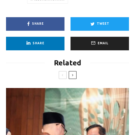
SHARE
TWEET
SHARE
EMAIL
Related