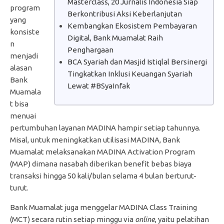
Masterclass, 20 Jurnalis Indonesia Siap
program
Berkontribusi Aksi Keberlanjutan
yang
Kembangkan Ekosistem Pembayaran
konsiste
Digital, Bank Muamalat Raih
n
Penghargaan
menjadi
BCA Syariah dan Masjid Istiqlal Bersinergi
alasan
Tingkatkan Inklusi Keuangan Syariah
Bank
Lewat #BSyaInfak
Muamala
t bisa
menuai
pertumbuhan layanan MADINA hampir setiap tahunnya.
Misal, untuk meningkatkan utilisasi MADINA, Bank
Muamalat melaksanakan MADINA Activation Program
(MAP) dimana nasabah diberikan benefit bebas biaya
transaksi hingga 50 kali/bulan selama 4 bulan berturut-
turut.
Bank Muamalat juga menggelar MADINA Class Training
(MCT) secara rutin setiap minggu via
online
, yaitu pelatihan