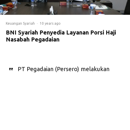
Keuangan Syariah
·
10 years ago
BNI Syariah Penyedia Layanan Porsi Haji
Nasabah Pegadaian
PT Pegadaian (Persero) melakukan
signing perjanjian kerjasama dalam
penyediaan jasa layanan
pendaftaran porsi haji dengan PT
Bank BNI Syariah.Seperti apakah
layanan dimaksud?