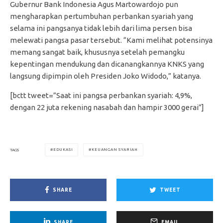
Gubernur Bank Indonesia Agus Martowardojo pun
mengharapkan pertumbuhan perbankan syariah yang
selama ini pangsanya tidak lebih dari lima persen bisa
melewati pangsa pasar tersebut. “Kami melihat potensinya
memang sangat baik, khususnya setelah pemangku
kepentingan mendukung dan dicanangkannya KNKS yang
langsung dipimpin oleh Presiden Joko Widodo,” katanya.
[bctt tweet=”Saat ini pangsa perbankan syariah: 4,9%,
dengan 22 juta rekening nasabah dan hampir 3000 gerai”]
EDUKASI
KEUANGAN SYARIAH
TAGS
SHARE
TWEET
SHARE
EMAIL