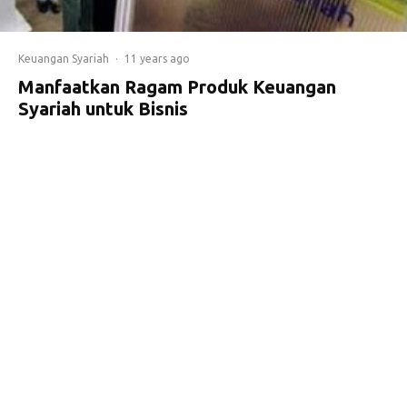
Keuangan Syariah
·
11 years ago
Manfaatkan Ragam Produk Keuangan
Syariah untuk Bisnis
Dalam mengembangkan suatu
bisnis, seorang wirausahawan pasti
memiliki berbagai pertimbangan,
termasuk dalam menggunakan
produk dan jasa keuangan.
Lembaga keuangan syariah pun
memiliki rangkaian produk dan jasa
keuangan beragam yang dapat