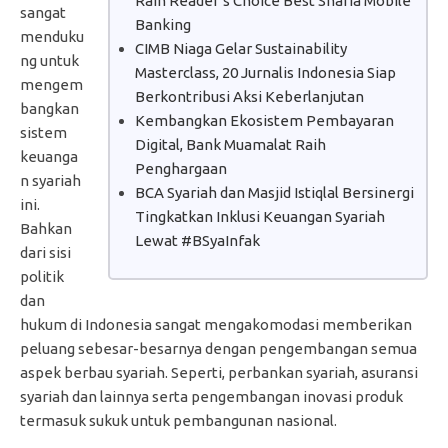
Raih Reader’s Choice Best Sharia Mobile
sangat
Banking
menduku
CIMB Niaga Gelar Sustainability
ng untuk
Masterclass, 20 Jurnalis Indonesia Siap
mengem
Berkontribusi Aksi Keberlanjutan
bangkan
Kembangkan Ekosistem Pembayaran
sistem
Digital, Bank Muamalat Raih
keuanga
Penghargaan
n syariah
BCA Syariah dan Masjid Istiqlal Bersinergi
ini.
Tingkatkan Inklusi Keuangan Syariah
Bahkan
Lewat #BSyaInfak
dari sisi
politik
dan
hukum di Indonesia sangat mengakomodasi memberikan
peluang sebesar-besarnya dengan pengembangan semua
aspek berbau syariah. Seperti, perbankan syariah, asuransi
syariah dan lainnya serta pengembangan inovasi produk
termasuk sukuk untuk pembangunan nasional.