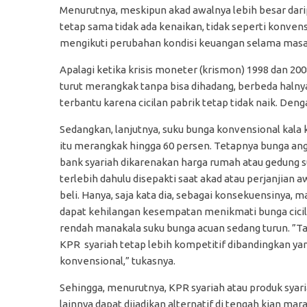
Menurutnya, meskipun akad awalnya lebih besar darip
tetap sama tidak ada kenaikan, tidak seperti konv
mengikuti perubahan kondisi keuangan selama mas
Apalagi ketika krisis moneter (krismon) 1998 dan 20
turut merangkak tanpa bisa dihadang, berbeda halnya
terbantu karena cicilan pabrik tetap tidak naik. Deng
Sedangkan, lanjutnya, suku bunga konvensional kala
itu merangkak hingga 60 persen. Tetapnya bunga ang
bank syariah dikarenakan harga rumah atau gedung 
terlebih dahulu disepakti saat akad atau perjanjian aw
beli. Hanya, saja kata dia, sebagai konsekuensinya, 
dapat kehilangan kesempatan menikmati bunga cici
rendah manakala suku bunga acuan sedang turun. ”Ta
KPR syariah tetap lebih kompetitif dibandingkan ya
konvensional,” tukasnya.
Sehingga, menurutnya, KPR syariah atau produk syar
lainnya dapat dijadikan alternatif di tengah kian mar