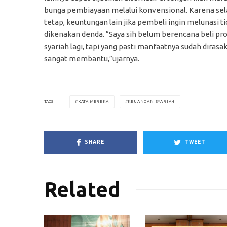
bunga pembiayaan melalui konvensional. Karena sel
tetap, keuntungan lain jika pembeli ingin melunasi t
dikenakan denda. ”Saya sih belum berencana beli pr
syariah lagi, tapi yang pasti manfaatnya sudah dirasa
sangat membantu,”ujarnya.
KATA MEREKA
KEUANGAN SYARIAH
TAGS
SHARE
TWEET
Related