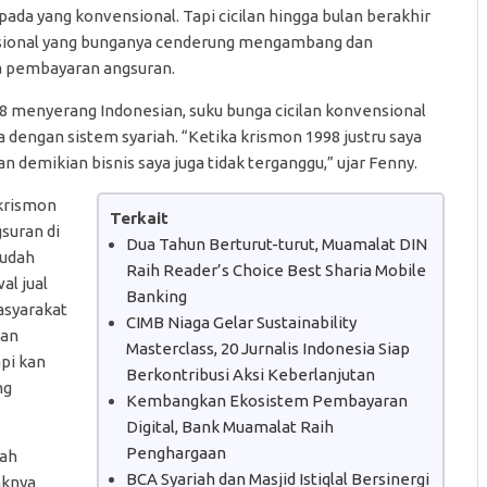
ada yang konvensional. Tapi cicilan hingga bulan berakhir
ensional yang bunganya cenderung mengambang dan
a pembayaran angsuran.
08 menyerang Indonesian, suku bunga cicilan konvensional
 dengan sistem syariah. “Ketika krismon 1998 justru saya
an demikian bisnis saya juga tidak terganggu,” ujar Fenny.
 krismon
Terkait
suran di
Dua Tahun Berturut-turut, Muamalat DIN
sudah
Raih Reader’s Choice Best Sharia Mobile
al jual
Banking
masyarakat
CIMB Niaga Gelar Sustainability
lan
Masterclass, 20 Jurnalis Indonesia Siap
pi kan
Berkontribusi Aksi Keberlanjutan
ng
Kembangkan Ekosistem Pembayaran
Digital, Bank Muamalat Raih
Penghargaan
iah
BCA Syariah dan Masjid Istiqlal Bersinergi
aknya