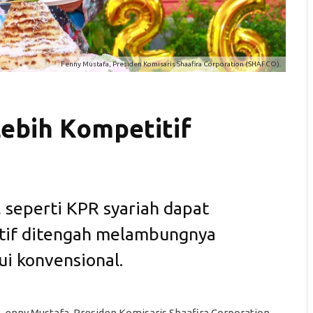
Fenny Mustafa, Presiden Komisaris Shaafira Corporation (SHAFCO).
Lebih Kompetitif
 seperti KPR syariah dapat
natif ditengah melambungnya
i konvensional.
enny Mustafa, Presiden Komisaris Shaafira Corporation