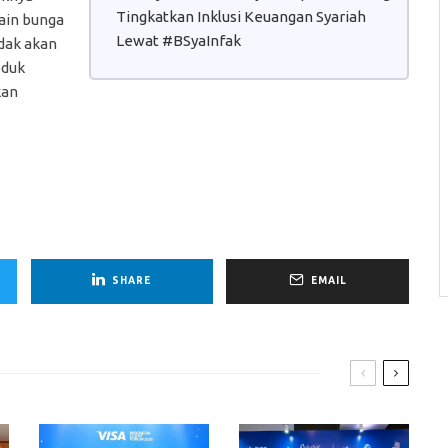
Tingkatkan Inklusi Keuangan Syariah
ain bunga
Lewat #BSyaInfak
idak akan
oduk
kan
SHARE
EMAIL