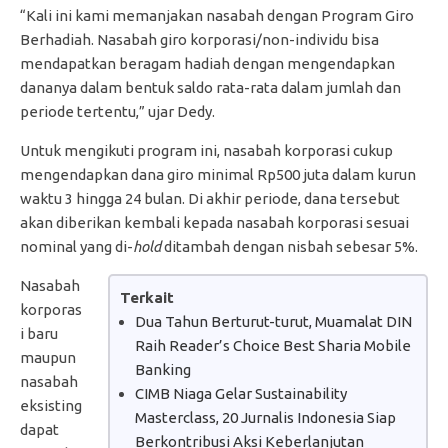
“Kali ini kami memanjakan nasabah dengan Program Giro
Berhadiah. Nasabah giro korporasi/non-individu bisa
mendapatkan beragam hadiah dengan mengendapkan
dananya dalam bentuk saldo rata-rata dalam jumlah dan
periode tertentu,” ujar Dedy.
Untuk mengikuti program ini, nasabah korporasi cukup
mengendapkan dana giro minimal Rp500 juta dalam kurun
waktu 3 hingga 24 bulan. Di akhir periode, dana tersebut
akan diberikan kembali kepada nasabah korporasi sesuai
nominal yang di-
hold
ditambah dengan nisbah sebesar 5%.
Nasabah
Terkait
korporas
Dua Tahun Berturut-turut, Muamalat DIN
i baru
Raih Reader’s Choice Best Sharia Mobile
maupun
Banking
nasabah
CIMB Niaga Gelar Sustainability
eksisting
Masterclass, 20 Jurnalis Indonesia Siap
dapat
Berkontribusi Aksi Keberlanjutan