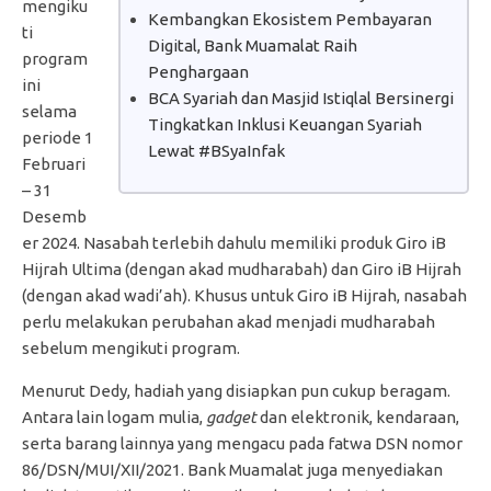
mengiku
Kembangkan Ekosistem Pembayaran
ti
Digital, Bank Muamalat Raih
program
Penghargaan
ini
BCA Syariah dan Masjid Istiqlal Bersinergi
selama
Tingkatkan Inklusi Keuangan Syariah
periode 1
Lewat #BSyaInfak
Februari
– 31
Desemb
er 2024. Nasabah terlebih dahulu memiliki produk Giro iB
Hijrah Ultima (dengan akad mudharabah) dan Giro iB Hijrah
(dengan akad wadi’ah). Khusus untuk Giro iB Hijrah, nasabah
perlu melakukan perubahan akad menjadi mudharabah
sebelum mengikuti program.
Menurut Dedy, hadiah yang disiapkan pun cukup beragam.
Antara lain logam mulia,
gadget
dan elektronik, kendaraan,
serta barang lainnya yang mengacu pada fatwa DSN nomor
86/DSN/MUI/XII/2021. Bank Muamalat juga menyediakan