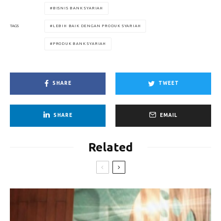
BISNIS BANK SYARIAH
LEBIH BAIK DENGAN PRODUK SYARIAH
TAGS
PRODUK BANK SYARIAH
SHARE
TWEET
SHARE
EMAIL
Related