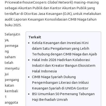
PricewaterhouseCoopers
Global Network
) masing-masing
sebagai Akuntan Publik dan Kantor Akuntan Publik yang
terdaftar di Otoritas Jasa Keuangan (OJK), untuk melakukan
audit Laporan Keuangan Konsolidasian CIMB Niaga tahun
buku 2025.
Selanjutn
Terkait
ya,
Kelola Keuangan dan Investasi Kini
pemega
dalam Satu Pengalaman yang Lebih
ng
Terhubung dengan CIMB Niaga dan Ajaib
saham
Halal Indo 2026 Hadirkan Kolaborasi
telah
Industri dan Kreator Bangun Ekosistem
menyetu
Halal Indonesia
jui
CIMB Niaga Syariah Dukung
pengang
Pengembangan Literasi dan Inklusi
katan
Keuangan Syariah di UNIDA Gontor
kembali
BSI Umumkan 50 Pemenang Tabungan
1
Haji Berhadiah Umrah
anggota