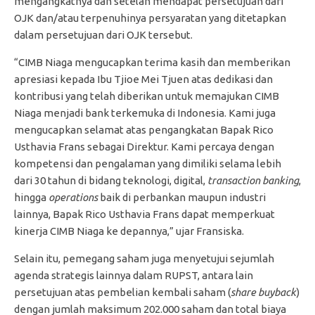
mengangkatnya dan setelah mendapat persetujuan dari
OJK dan/atau terpenuhinya persyaratan yang ditetapkan
dalam persetujuan dari OJK tersebut.
“CIMB Niaga mengucapkan terima kasih dan memberikan
apresiasi kepada Ibu Tjioe Mei Tjuen atas dedikasi dan
kontribusi yang telah diberikan untuk memajukan CIMB
Niaga menjadi bank terkemuka di Indonesia. Kami juga
mengucapkan selamat atas pengangkatan Bapak Rico
Usthavia Frans sebagai Direktur. Kami percaya dengan
kompetensi dan pengalaman yang dimiliki selama lebih
dari 30 tahun di bidang teknologi, digital,
transaction banking
,
hingga
operations
baik di perbankan maupun industri
lainnya, Bapak Rico Usthavia Frans dapat memperkuat
kinerja CIMB Niaga ke depannya,” ujar Fransiska.
Selain itu, pemegang saham juga menyetujui sejumlah
agenda strategis lainnya dalam RUPST, antara lain
persetujuan atas pembelian kembali saham (
share
buyback
)
dengan jumlah maksimum 202.000 saham dan total biaya