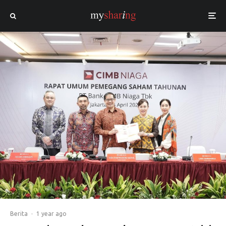
Berita
·
1 year ago