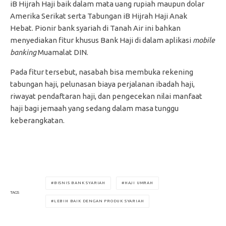
iB Hijrah Haji baik dalam mata uang rupiah maupun dolar
Amerika Serikat serta Tabungan iB Hijrah Haji Anak
Hebat. Pionir bank syariah di Tanah Air ini bahkan
menyediakan fitur khusus Bank Haji di dalam aplikasi
mobile
banking
Muamalat DIN.
Pada fitur tersebut, nasabah bisa membuka rekening
tabungan haji, pelunasan biaya perjalanan ibadah haji,
riwayat pendaftaran haji, dan pengecekan nilai manfaat
haji bagi jemaah yang sedang dalam masa tunggu
keberangkatan.
BISNIS BANK SYARIAH
HAJI UMRAH
TAGS
LEBIH BAIK DENGAN PRODUK SYARIAH