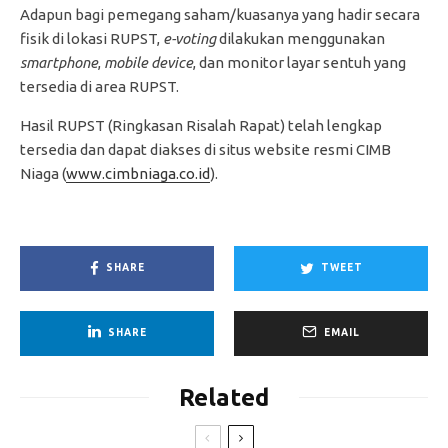
Adapun bagi pemegang saham/kuasanya yang hadir secara
fisik di lokasi RUPST,
e-voting
dilakukan menggunakan
smartphone
,
mobile device
, dan monitor layar sentuh yang
tersedia di area RUPST.
Hasil RUPST (Ringkasan Risalah Rapat) telah lengkap
tersedia dan dapat diakses di situs website resmi CIMB
Niaga (
www.cimbniaga.co.id
).
SHARE
TWEET
SHARE
EMAIL
Related