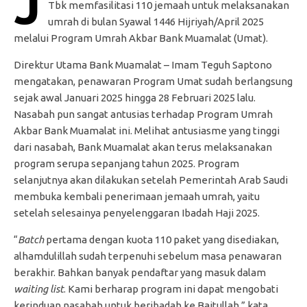
J
Tbk memfasilitasi 110 jemaah untuk melaksanakan
umrah di bulan Syawal 1446 Hijriyah/April 2025
melalui Program Umrah Akbar Bank Muamalat (Umat).
Direktur Utama Bank Muamalat – Imam Teguh Saptono
mengatakan, penawaran Program Umat sudah berlangsung
sejak awal Januari 2025 hingga 28 Februari 2025 lalu.
Nasabah pun sangat antusias terhadap Program Umrah
Akbar Bank Muamalat ini. Melihat antusiasme yang tinggi
dari nasabah, Bank Muamalat akan terus melaksanakan
program serupa sepanjang tahun 2025. Program
selanjutnya akan dilakukan setelah Pemerintah Arab Saudi
membuka kembali penerimaan jemaah umrah, yaitu
setelah selesainya penyelenggaran Ibadah Haji 2025.
“
Batch
pertama dengan kuota 110 paket yang disediakan,
alhamdulillah sudah terpenuhi sebelum masa penawaran
berakhir. Bahkan banyak pendaftar yang masuk dalam
waiting list
. Kami berharap program ini dapat mengobati
kerinduan nasabah untuk beribadah ke Baitullah,” kata