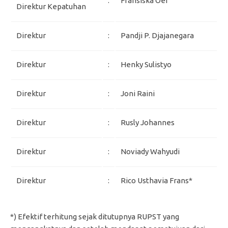
:
Fransiska Oei
Direktur Kepatuhan
Direktur
:
Pandji P. Djajanegara
Direktur
:
Henky Sulistyo
Direktur
:
Joni Raini
Direktur
:
Rusly Johannes
Direktur
:
Noviady Wahyudi
Direktur
:
Rico Usthavia Frans*
*) Efektif terhitung sejak ditutupnya RUPST yang