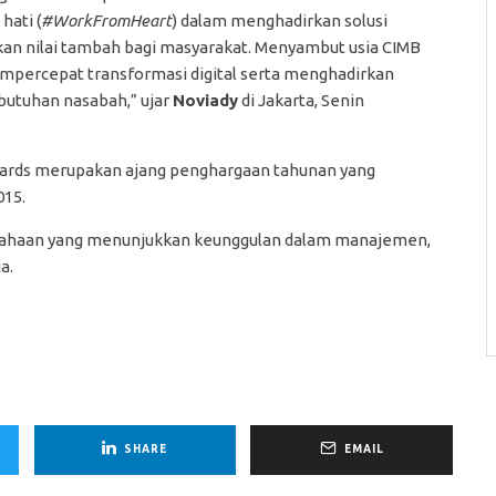
hati (
#WorkFromHeart
) dalam menghadirkan solusi
ikan nilai tambah bagi masyarakat. Menyambut usia CIMB
empercepat transformasi digital serta menghadirkan
butuhan nasabah,” ujar
Noviady
di Jakarta, Senin
wards merupakan ajang penghargaan tahunan yang
015.
rusahaan yang menunjukkan keunggulan dalam manajemen,
a.
SHARE
EMAIL