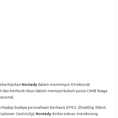
keberhasilan
Noviady
dalam memimpin Direktorat
h dan berkontribusi dalam memperkokoh posisi CIMB Niaga
asional.
rhadap budaya perusahaan berbasis EPICC
(Enabling Talent,
 Customer Centricity)
,
Noviady
dinilai sukses mendorong