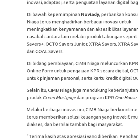
inovasi, adaptasi, serta penguatan layanan digital bag
Di bawah kepemimpinan
Noviady
, perbankan kons
Niaga terus menghadirkan berbagai inovasi untuk
meningkatkan kenyamanan dan aksesibilitas layanan
nasabah, antara lain melalui produk tabungan seper
Savers+, OCTO Savers Junior, XTRA Savers, XTRA Sav
dan GOAL Savers.
Di bidang pembiayaan, CIMB Niaga meluncurkan KP
Online Form untuk pengajuan KPR secara digital, O
untuk pinjaman personal, serta kartu kredit digital O
Selain itu, CIMB Niaga juga mendukung keberlanjuta
produk
Green Mortgage
dan program KPR
One House 
Melalui berbagai inovasi ini, CIMB Niaga berkomitme
terus memberikan solusi keuangan yang inovatif, m
diakses, dan bernilai tambah bagi masyarakat.
“Terima kasih atas apresiasi yang diberikan. Pengh