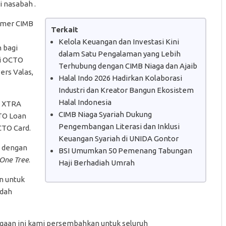
i nasabah .
umer CIMB
Terkait
Kelola Keuangan dan Investasi Kini
 bagi
dalam Satu Pengalaman yang Lebih
ti OCTO
Terhubung dengan CIMB Niaga dan Ajaib
ers Valas,
Halal Indo 2026 Hadirkan Kolaborasi
Industri dan Kreator Bangun Ekosistem
Halal Indonesia
R XTRA
CIMB Niaga Syariah Dukung
CTO Loan
Pengembangan Literasi dan Inklusi
CTO Card.
Keuangan Syariah di UNIDA Gontor
n dengan
BSI Umumkan 50 Pemenang Tabungan
One Tree
.
Haji Berhadiah Umrah
n untuk
udah
argaan ini kami persembahkan untuk seluruh