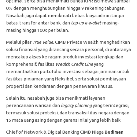
optimal, serta bisa menikmati bunga KPR istimewa sampai
0% dengan menghubungkan hingga 9 rekening tabungan.
Nasabah juga dapat menikmati bebas biaya admin tanpa
batas, transfer antar bank, dan
top-up e-wallet
masing-
masing hingga 100x per bulan.
Melalui pilar
True Value
, CIMB Private Wealth menghadirkan
solusi finansial yang dirancang secara personal, di antaranya
mencakup akses ke ragam produk investasi lengkap dan
komprehensif, fasilitas
Wealth Credit Line
yang
memanfaatkan portofolio investasi sebagai jaminan untuk
fasilitas pinjaman yang fleksibel, serta solusi pembiayaan
properti dan kendaraan dengan penawaran khusus.
Selain itu, nasabah juga bisa menikmati layanan
perencanaan warisan dan
legacy planning
yang terintegrasi,
termasuk solusi proteksi, dan transaksi litas negara dengan
15 mata uang asing dengan garansi nilai yang lebih baik.
Chief of Network & Digital Banking CIMB Niaga
Budiman