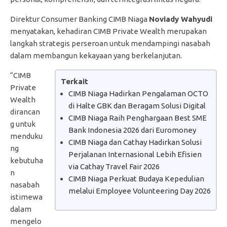
Direktur Consumer Banking CIMB Niaga
Noviady Wahyudi
menyatakan, kehadiran CIMB Private Wealth merupakan
langkah strategis perseroan untuk mendampingi nasabah
dalam membangun kekayaan yang berkelanjutan.
“CIMB
Terkait
Private
CIMB Niaga Hadirkan Pengalaman OCTO
Wealth
di Halte GBK dan Beragam Solusi Digital
dirancan
CIMB Niaga Raih Penghargaan Best SME
g untuk
Bank Indonesia 2026 dari Euromoney
menduku
CIMB Niaga dan Cathay Hadirkan Solusi
ng
Perjalanan Internasional Lebih Efisien
kebutuha
via Cathay Travel Fair 2026
n
CIMB Niaga Perkuat Budaya Kepedulian
nasabah
melalui Employee Volunteering Day 2026
istimewa
dalam
mengelo