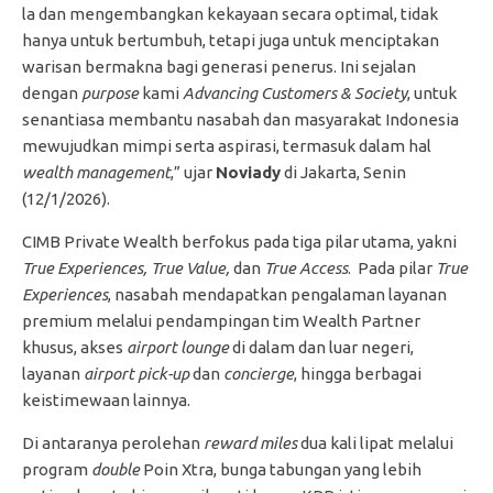
la dan mengembangkan kekayaan secara optimal, tidak
hanya untuk bertumbuh, tetapi juga untuk menciptakan
warisan bermakna bagi generasi penerus. Ini sejalan
dengan
purpose
kami
Advancing Customers & Society
, untuk
senantiasa membantu nasabah dan masyarakat Indonesia
mewujudkan mimpi serta aspirasi, termasuk dalam hal
wealth management
,” ujar
Noviady
di Jakarta, Senin
(12/1/2026).
CIMB Private Wealth berfokus pada tiga pilar utama, yakni
True Experiences, True Value,
dan
True Access
. Pada pilar
True
Experiences
, nasabah mendapatkan pengalaman layanan
premium melalui pendampingan tim Wealth Partner
khusus, akses
airport lounge
di dalam dan luar negeri,
layanan
airport pick-up
dan
concierge
, hingga berbagai
keistimewaan lainnya.
Di antaranya perolehan
reward miles
dua kali lipat melalui
program
double
Poin Xtra, bunga tabungan yang lebih