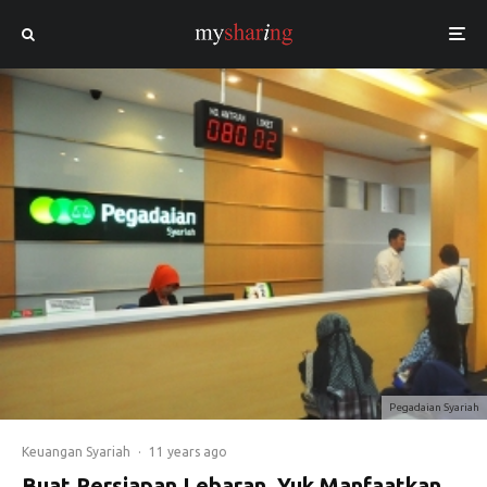
Pegadaian Syariah
Keuangan Syariah
·
11 years ago
Buat Persiapan Lebaran, Yuk Manfaatkan