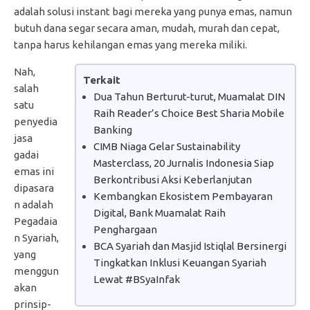
adalah solusi instant bagi mereka yang punya emas, namun
butuh dana segar secara aman, mudah, murah dan cepat,
tanpa harus kehilangan emas yang mereka miliki.
Nah,
Terkait
salah
Dua Tahun Berturut-turut, Muamalat DIN
satu
Raih Reader’s Choice Best Sharia Mobile
penyedia
Banking
jasa
CIMB Niaga Gelar Sustainability
gadai
Masterclass, 20 Jurnalis Indonesia Siap
emas ini
Berkontribusi Aksi Keberlanjutan
dipasara
Kembangkan Ekosistem Pembayaran
n adalah
Digital, Bank Muamalat Raih
Pegadaia
Penghargaan
n Syariah,
BCA Syariah dan Masjid Istiqlal Bersinergi
yang
Tingkatkan Inklusi Keuangan Syariah
menggun
Lewat #BSyaInfak
akan
prinsip-