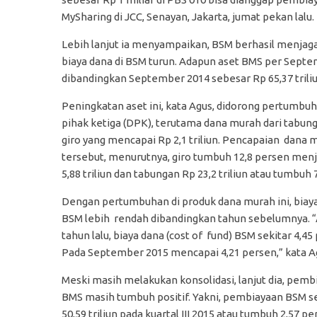
MySharing di JCC, Senayan, Jakarta, jumat pekan lalu.
Lebih lanjut ia menyampaikan, BSM berhasil menjaga
biaya dana di BSM turun. Adapun aset BMS per Septe
dibandingkan September 2014 sebesar Rp 65,37 triliu
Peningkatan aset ini, kata Agus, didorong pertumbu
pihak ketiga (DPK), terutama dana murah dari tabun
giro yang mencapai Rp 2,1 triliun. Pencapaian dana 
tersebut, menurutnya, giro tumbuh 12,8 persen menj
5,88 triliun dan tabungan Rp 23,2 triliun atau tumbuh 
Dengan pertumbuhan di produk dana murah ini, biay
BSM lebih rendah dibandingkan tahun sebelumnya. “
tahun lalu, biaya dana (cost of fund) BSM sekitar 4,45
Pada September 2015 mencapai 4,21 persen,” kata A
Meski masih melakukan konsolidasi, lanjut dia, pemb
BMS masih tumbuh positif. Yakni, pembiayaan BSM s
50,59 triliun pada kuartal III 2015 atau tumbuh 2,57 p