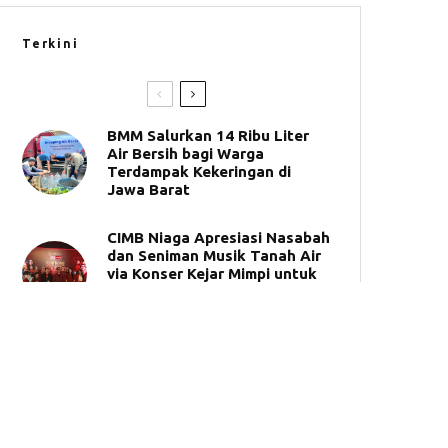
Terkini
BMM Salurkan 14 Ribu Liter
Air Bersih bagi Warga
Terdampak Kekeringan di
Jawa Barat
CIMB Niaga Apresiasi Nasabah
dan Seniman Musik Tanah Air
via Konser Kejar Mimpi untuk
Indonesia “Simfoni Suara
Hati”
CIMB Niaga Hadirkan
Pengalaman OCTO di Halte
GBK dan Beragam Solusi
Digital