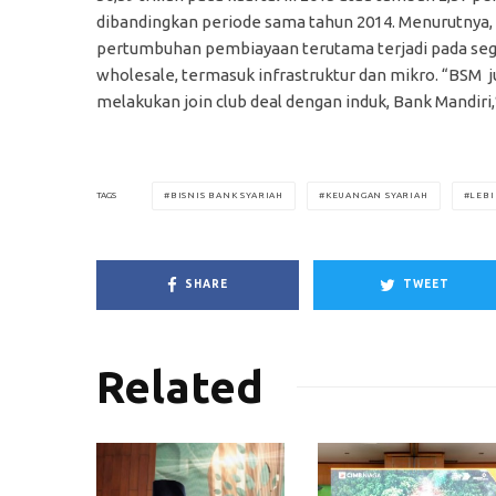
dibandingkan periode sama tahun 2014. Menurutnya,
pertumbuhan pembiayaan terutama terjadi pada s
wholesale, termasuk infrastruktur dan mikro. “BSM j
melakukan join club deal dengan induk, Bank Mandiri,”
BISNIS BANK SYARIAH
KEUANGAN SYARIAH
LEBI
TAGS
SHARE
TWEET
Related