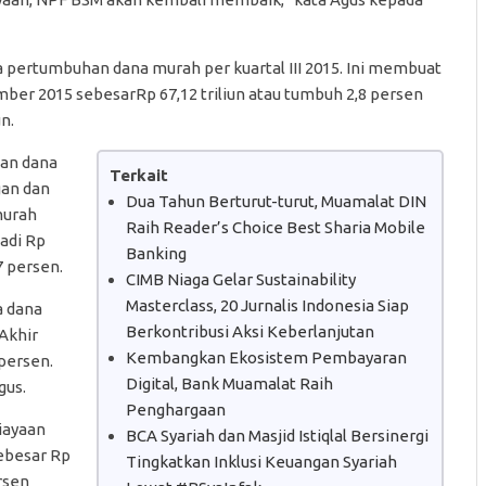
 pertumbuhan dana murah per kuartal III 2015. Ini membuat
mber 2015 sebesarRp 67,12 triliun atau tumbuh 2,8 persen
n.
han dana
Terkait
gan dan
Dua Tahun Berturut-turut, Muamalat DIN
murah
Raih Reader’s Choice Best Sharia Mobile
adi Rp
Banking
7 persen.
CIMB Niaga Gelar Sustainability
Masterclass, 20 Jurnalis Indonesia Siap
a dana
Berkontribusi Aksi Keberlanjutan
Akhir
Kembangkan Ekosistem Pembayaran
 persen.
Digital, Bank Muamalat Raih
gus.
Penghargaan
iayaan
BCA Syariah dan Masjid Istiqlal Bersinergi
ebesar Rp
Tingkatkan Inklusi Keuangan Syariah
ersen