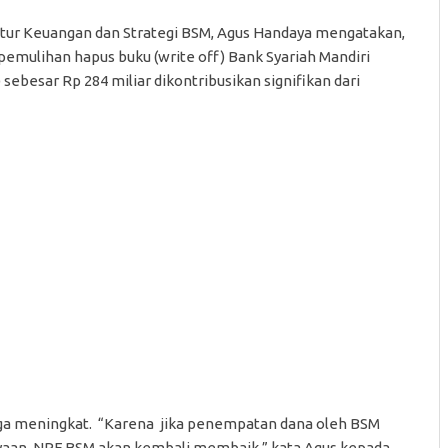
tur Keuangan dan Strategi BSM, Agus Handaya mengatakan,
 pemulihan hapus buku (write off) Bank Syariah Mandiri
 sebesar Rp 284 miliar dikontribusikan signifikan dari
uga meningkat. “Karena jika penempatan dana oleh BSM
iayaan, NPF BSM akan kembali membaik,” kata Agus kepada