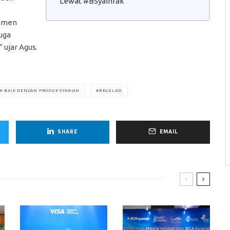
Lewat #BSyaInfak
egmen
uga
 ujar Agus.
H BAIK DENGAN PRODUK SYARIAH
REGULASI
SHARE
EMAIL