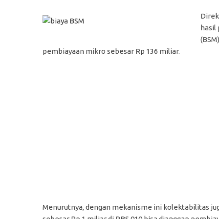
Direk
hasil
(BSM)
pembiayaan mikro sebesar Rp 136 miliar.
Menurutnya, dengan mekanisme ini kolektabilitas j
sebesar Rp 1 miliar di PBS 010 bisa dianggap pemb