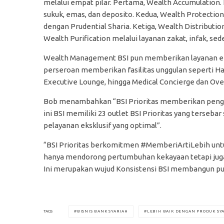
melalui empat pilar. Pertama, Wealth Accumulation.
sukuk, emas, dan deposito. Kedua, Wealth Protectio
dengan Prudential Sharia. Ketiga, Wealth Distributi
Wealth Purification melalui layanan zakat, infak, sed
Wealth Management BSI pun memberikan layanan ekskl
perseroan memberikan fasilitas unggulan seperti Haj
Executive Lounge, hingga Medical Concierge dan Ove
Bob menambahkan “BSI Prioritas memberikan pengal
ini BSI memiliki 23 outlet BSI Prioritas yang terseba
pelayanan eksklusif yang optimal”.
“BSI Prioritas berkomitmen #MemberiArtiLebih untuk
hanya mendorong pertumbuhan kekayaan tetapi juga k
Ini merupakan wujud Konsistensi BSI membangun pu
BISNIS BANK SYARIAH
LEBIH BAIK DENGAN PRODUK SY
TAGS