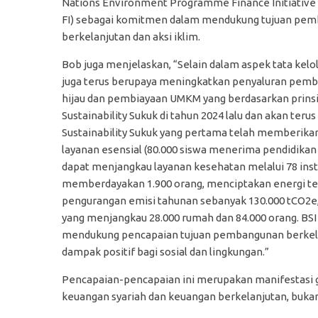
Nations Environment Programme Finance Initiative
FI) sebagai komitmen dalam mendukung tujuan pe
berkelanjutan dan aksi iklim.
Bob juga menjelaskan, “Selain dalam aspek tata kelol
juga terus berupaya meningkatkan penyaluran pemb
hijau dan pembiayaan UMKM yang berdasarkan prinsip
Sustainability Sukuk di tahun 2024 lalu dan akan terus
Sustainability Sukuk yang pertama telah memberikan
layanan esensial (80.000 siswa menerima pendidikan y
dapat menjangkau layanan kesehatan melalui 78 ins
memberdayakan 1.900 orang, menciptakan energi te
pengurangan emisi tahunan sebanyak 130.000 tCO2e,
yang menjangkau 28.000 rumah dan 84.000 orang. B
mendukung pencapaian tujuan pembangunan berkel
dampak positif bagi sosial dan lingkungan.”
Pencapaian-pencapaian ini merupakan manifestasi 
keuangan syariah dan keuangan berkelanjutan, bukan h