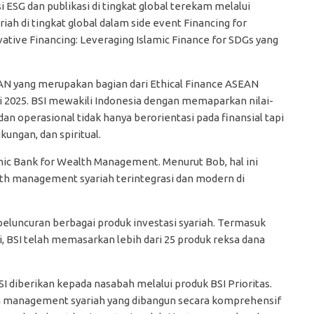
 ESG dan publikasi di tingkat global terekam melalui
ah di tingkat global dalam side event Financing for
ve Financing: Leveraging Islamic Finance for SDGs yang
AN yang merupakan bagian dari Ethical Finance ASEAN
i 2025. BSI mewakili Indonesia dengan memaparkan nilai-
 dan operasional tidak hanya berorientasi pada finansial tapi
ungan, dan spiritual.
amic Bank for Wealth Management. Menurut Bob, hal ini
lth management syariah terintegrasi dan modern di
 peluncuran berbagai produk investasi syariah. Termasuk
i, BSI telah memasarkan lebih dari 25 produk reksa dana
diberikan kepada nasabah melalui produk BSI Prioritas.
h management syariah yang dibangun secara komprehensif