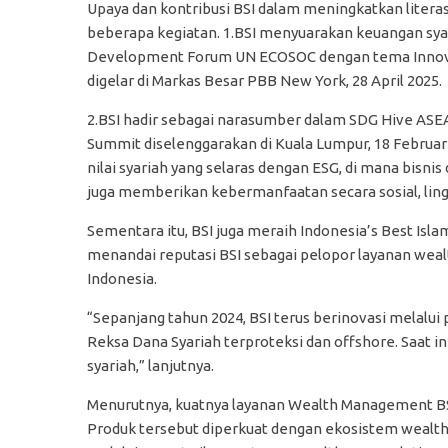
Upaya dan kontribusi BSI dalam meningkatkan literasi
beberapa kegiatan. 1.BSI menyuarakan keuangan syari
Development Forum UN ECOSOC dengan tema Innovati
digelar di Markas Besar PBB New York, 28 April 2025.
2.BSI hadir sebagai narasumber dalam SDG Hive ASE
Summit diselenggarakan di Kuala Lumpur, 18 Februar
nilai syariah yang selaras dengan ESG, di mana bisnis
juga memberikan kebermanfaatan secara sosial, lingk
Sementara itu, BSI juga meraih Indonesia’s Best Isl
menandai reputasi BSI sebagai pelopor layanan wea
Indonesia.
“Sepanjang tahun 2024, BSI terus berinovasi melalui
Reksa Dana Syariah terproteksi dan offshore. Saat in
syariah,” lanjutnya.
Menurutnya, kuatnya layanan Wealth Management BSI 
Produk tersebut diperkuat dengan ekosistem wealt