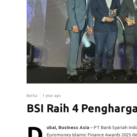
Berita
·
1 year ago
BSI Raih 4 Pengharg
D
ubai, Business Asia
– PT Bank Syariah Ind
Euromoney Islamic Finance Awards 2025 de