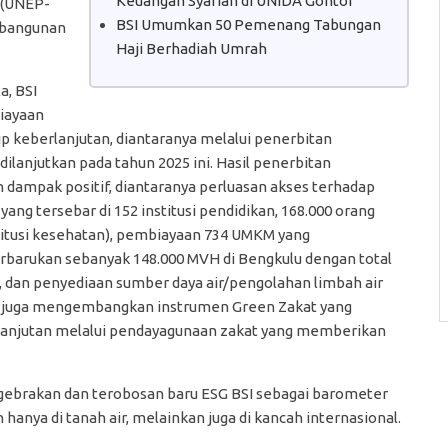
Keuangan Syariah di UNIDA Gontor
 (UNEP-
BSI Umumkan 50 Pemenang Tabungan
mbangunan
Haji Berhadiah Umrah
a, BSI
iayaan
 keberlanjutan, diantaranya melalui penerbitan
 dilanjutkan pada tahun 2025 ini. Hasil penerbitan
 dampak positif, diantaranya perluasan akses terhadap
ang tersebar di 152 institusi pendidikan, 168.000 orang
titusi kesehatan), pembiayaan 734 UMKM yang
rbarukan sebanyak 148.000 MVH di Bengkulu dengan total
 dan penyediaan sumber daya air/pengolahan limbah air
SI juga mengembangkan instrumen Green Zakat yang
anjutan melalui pendayagunaan zakat yang memberikan
gebrakan dan terobosan baru ESG BSI sebagai barometer
anya di tanah air, melainkan juga di kancah internasional.