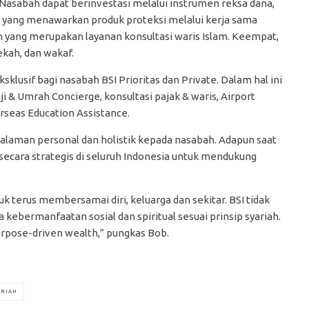
 Nasabah dapat berinvestasi melalui instrumen reksa dana,
n yang menawarkan produk proteksi melalui kerja sama
on yang merupakan layanan konsultasi waris Islam. Keempat,
ekah, dan wakaf.
usif bagi nasabah BSI Prioritas dan Private. Dalam hal ini
i & Umrah Concierge, konsultasi pajak & waris, Airport
rseas Education Assistance.
aman personal dan holistik kepada nasabah. Adapun saat
r secara strategis di seluruh Indonesia untuk mendukung
 terus membersamai diri, keluarga dan sekitar. BSI tidak
ebermanfaatan sosial dan spiritual sesuai prinsip syariah.
rpose-driven wealth,” pungkas Bob.
ARIAH